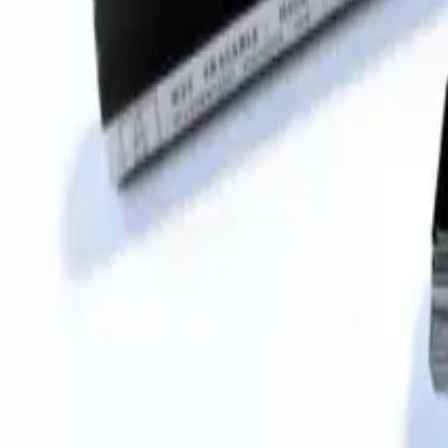
EuroCave-dør