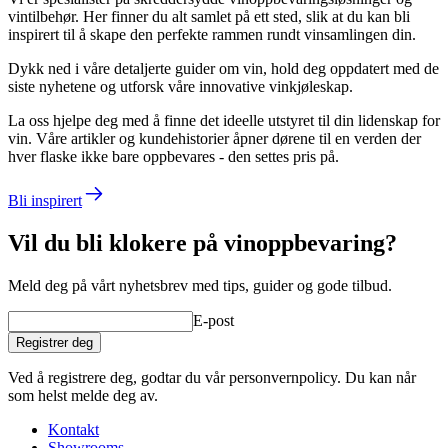
vintilbehør. Her finner du alt samlet på ett sted, slik at du kan bli
inspirert til å skape den perfekte rammen rundt vinsamlingen din.
Dykk ned i våre detaljerte guider om vin, hold deg oppdatert med de
siste nyhetene og utforsk våre innovative vinkjøleskap.
La oss hjelpe deg med å finne det ideelle utstyret til din lidenskap for
vin. Våre artikler og kundehistorier åpner dørene til en verden der
hver flaske ikke bare oppbevares - den settes pris på.
Bli inspirert
Vil du bli klokere på vinoppbevaring?
Meld deg på vårt nyhetsbrev med tips, guider og gode tilbud.
E-post
Registrer deg
Ved å registrere deg, godtar du vår personvernpolicy. Du kan når
som helst melde deg av.
Kontakt
Showrooms