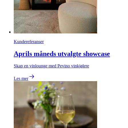
Kundereferanser
Aprils måneds utvalgte showcase
Skap en vinlounge med Pevino vinkjølere
Les mer