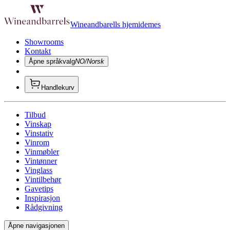
Wineandbarells hjemidemes
Showrooms
Kontakt
Åpne språkvalg
NO/Norsk
Handlekurv
Tilbud
Vinskap
Vinstativ
Vinrom
Vinmøbler
Vintønner
Vinglass
Vintilbehør
Gavetips
Inspirasjon
Rådgivning
Åpne navigasjonen