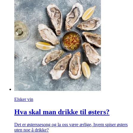
Elsker vin
Hva skal man drikke til østers?
Det er østerssesong og la oss være ærlige, hvem spiser østers
uten noe å drikke?