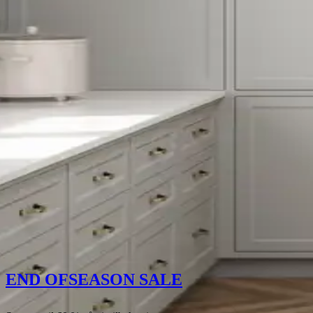
END OF
SEASON SALE
END OF
Vinskap