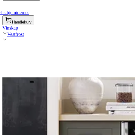
lls hjemidemes
Handlekurv
Vinskap
Vestfrost