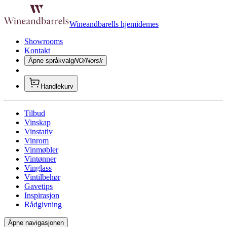
Wineandbarells hjemidemes
Showrooms
Kontakt
Åpne språkvalg
NO/Norsk
Handlekurv
Tilbud
Vinskap
Vinstativ
Vinrom
Vinmøbler
Vintønner
Vinglass
Vintilbehør
Gavetips
Inspirasjon
Rådgivning
Åpne navigasjonen