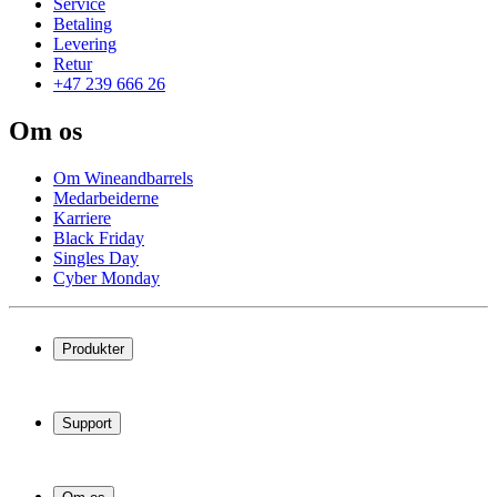
Service
Betaling
Levering
Retur
+47 239 666 26
Om os
Om Wineandbarrels
Medarbeiderne
Karriere
Black Friday
Singles Day
Cyber Monday
Produkter
Vinskap
Vinstativ
Support
Vinmøbler
Vintønner
Vanlige spørsmål
Vintilbehør
Service