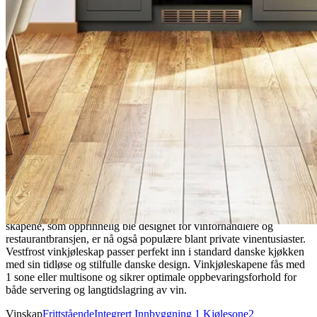
Vestfrost
Vestfrost, med over 25 års erfaring i produksjon av vinkjøleskap i,
Danmark, har et solid rykte for kvalitet og pålitelighet. Disse
skapene, som opprinnelig ble designet for vinforhandlere og
restaurantbransjen, er nå også populære blant private vinentusiaster.
Vestfrost vinkjøleskap passer perfekt inn i standard danske kjøkken
med sin tidløse og stilfulle danske design. Vinkjøleskapene fås med
1 sone eller multisone og sikrer optimale oppbevaringsforhold for
både servering og langtidslagring av vin.
Vinskap
Frittstående
Integrert
Innbyggning
1 Kjølesone
2