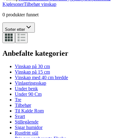
Kjølesoner
Tilbehør vinskap
0 produkter funnet
Sorter etter
Anbefalte kategorier
Vinskap på 30 cm
Vinskap på 15 cm
Vinskap med 40 cm bredde
Vinlagringsskap
Under benk
Under 90 Cm
Tre
Tilbehør
Til Kalde Rom
Svart
Stillegående
Sigar humidor
Rustfritt stål