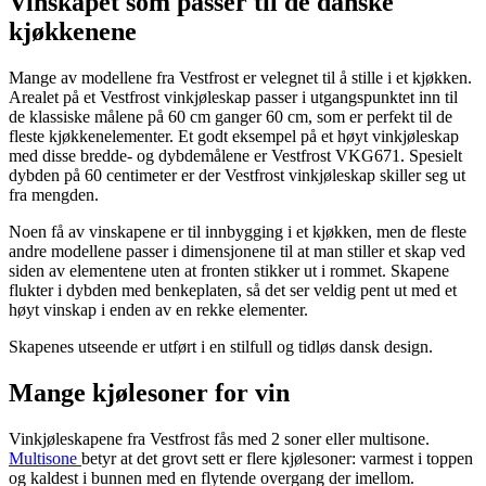
Vinskapet som passer til de danske
kjøkkenene
Mange av modellene fra Vestfrost er velegnet til å stille i et kjøkken.
Arealet på et Vestfrost vinkjøleskap passer i utgangspunktet inn til
de klassiske målene på 60 cm ganger 60 cm, som er perfekt til de
fleste kjøkkenelementer. Et godt eksempel på et høyt vinkjøleskap
med disse bredde- og dybdemålene er Vestfrost VKG671. Spesielt
dybden på 60 centimeter er der Vestfrost vinkjøleskap skiller seg ut
fra mengden.
Noen få av vinskapene er til innbygging i et kjøkken, men de fleste
andre modellene passer i dimensjonene til at man stiller et skap ved
siden av elementene uten at fronten stikker ut i rommet. Skapene
flukter i dybden med benkeplaten, så det ser veldig pent ut med et
høyt vinskap i enden av en rekke elementer.
Skapenes utseende er utført i en stilfull og tidløs dansk design.
Mange kjølesoner for vin
Vinkjøleskapene fra Vestfrost fås med 2 soner eller multisone.
Multisone
betyr at det grovt sett er flere kjølesoner: varmest i toppen
og kaldest i bunnen med en flytende overgang der imellom.