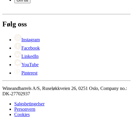
Om os
Betaling
Levering
Om Wineandbarrels
Retur
Medarbeiderne
+47 239 666 26
Karriere
Følg oss
Black Friday
Singles Day
Cyber Monday
Instagram
Facebook
LinkedIn
YouTube
Pinterest
Wineandbarrels A/S, Ruseløkkveien 26, 0251 Oslo, Company no.:
DK-27702937
Salgsbetingelser
Personvern
Cookies