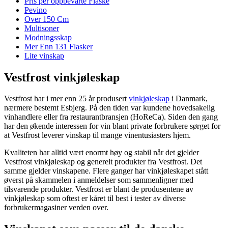
Pris per oppbevarte Flaske
Pevino
Over 150 Cm
Multisoner
Modningsskap
Mer Enn 131 Flasker
Lite vinskap
Vestfrost vinkjøleskap
Vestfrost har i mer enn 25 år produsert
vinkjøleskap
i Danmark,
nærmere bestemt Esbjerg. På den tiden var kundene hovedsakelig
vinhandlere eller fra restaurantbransjen (HoReCa). Siden den gang
har den økende interessen for vin blant private forbrukere sørget for
at Vestfrost leverer vinskap til mange vinentusiasters hjem.
Kvaliteten har alltid vært enormt høy og stabil når det gjelder
Vestfrost vinkjøleskap og generelt produkter fra Vestfrost. Det
samme gjelder vinskapene. Flere ganger har vinkjøleskapet stått
øverst på skammelen i anmeldelser som sammenligner med
tilsvarende produkter. Vestfrost er blant de produsentene av
vinkjøleskap som oftest er kåret til best i tester av diverse
forbrukermagasiner verden over.