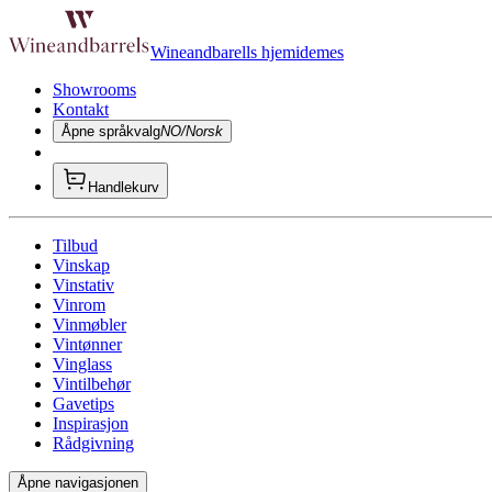
Wineandbarells hjemidemes
Showrooms
Kontakt
Åpne språkvalg
NO/Norsk
Handlekurv
Tilbud
Vinskap
Vinstativ
Vinrom
Vinmøbler
Vintønner
Vinglass
Vintilbehør
Gavetips
Inspirasjon
Rådgivning
Åpne navigasjonen