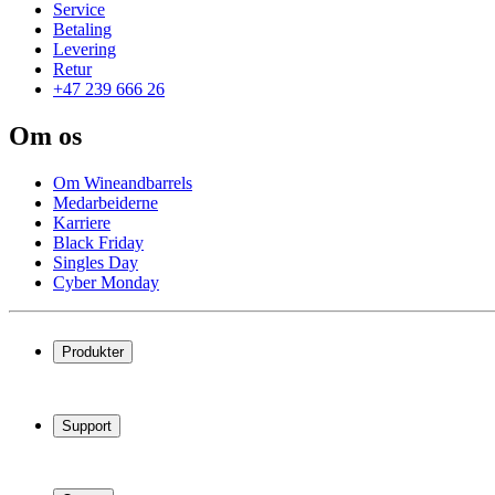
Service
Betaling
Levering
Retur
+47 239 666 26
Om os
Om Wineandbarrels
Medarbeiderne
Karriere
Black Friday
Singles Day
Cyber Monday
Produkter
Vinskap
Vinstativ
Support
Vinmøbler
Vintønner
Vanlige spørsmål
Vintilbehør
Service