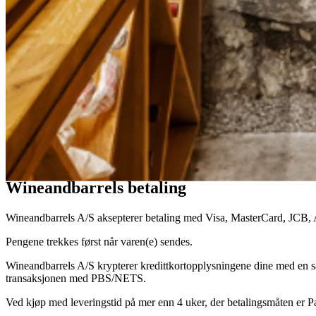
Betaling
Välj fritt mellan våra många betalningsalternativ.
Wineandbarrels betaling
Wineandbarrels A/S aksepterer betaling med Visa, MasterCard, JCB, A
Pengene trekkes først når varen(e) sendes.
Wineandbarrels A/S krypterer kredittkortopplysningene dine med en 
transaksjonen med PBS/NETS.
Ved kjøp med leveringstid på mer enn 4 uker, der betalingsmåten er P