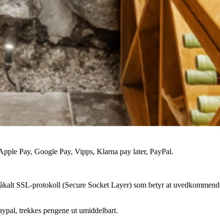
pple Pay, Google Pay, Vipps, Klarna pay later, PayPal.
såkalt SSL-protokoll (Secure Socket Layer) som betyr at uvedkommende
aypal, trekkes pengene ut umiddelbart.