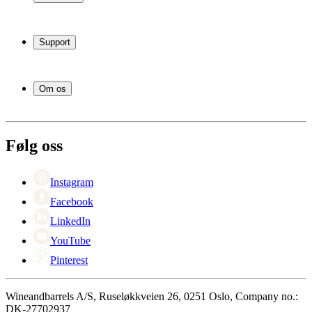
Vinskap
Vinstativ
Support
Vinmøbler
Vintønner
Vanlige spørsmål
Vintilbehør
Service
Om os
Betaling
Levering
Om Wineandbarrels
Retur
Medarbeiderne
+47 239 666 26
Karriere
Følg oss
Black Friday
Singles Day
Cyber Monday
Instagram
Facebook
LinkedIn
YouTube
Pinterest
Wineandbarrels A/S, Ruseløkkveien 26, 0251 Oslo, Company no.:
DK-27702937