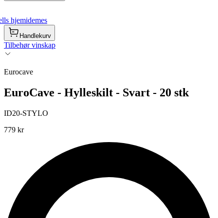
lls hjemidemes
Handlekurv
Tilbehør vinskap
Eurocave
EuroCave - Hylleskilt - Svart - 20 stk
ID20-STYLO
779 kr