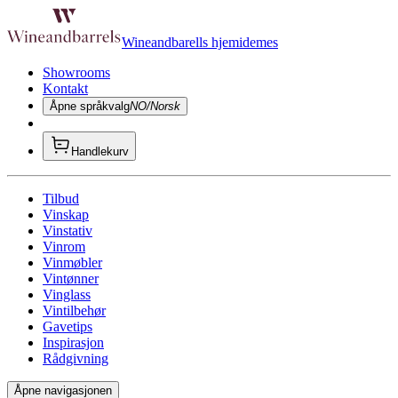
Wineandbarells hjemidemes
Showrooms
Kontakt
Åpne språkvalg
NO/Norsk
Handlekurv
Tilbud
Vinskap
Vinstativ
Vinrom
Vinmøbler
Vintønner
Vinglass
Vintilbehør
Gavetips
Inspirasjon
Rådgivning
Åpne navigasjonen