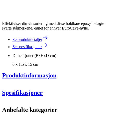
Effektiviser din vinsortering med disse holdbare epoxy-belagte
svarte stålmerkene, egnet for enhver EuroCave-hylle.
Se produktdetaljer
Se spesifikasjoner
Dimensjoner (BxHxD cm)
6 x 1.5 x 15 cm
Produktinformasjon
Spesifikasjoner
Informasjon
Anbefalte kategorier
Produktnummer
ID20-STYLO