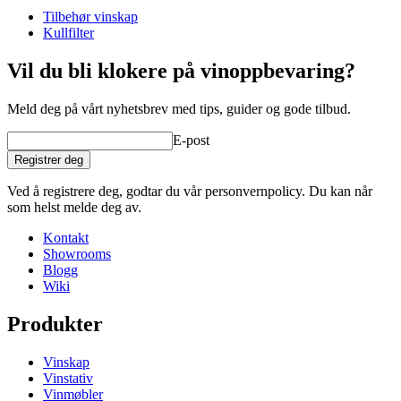
Tilbehør vinskap
Generell
Kullfilter
Produsent
EuroCave
Vil du bli klokere på vinoppbevaring?
Dimensjoner (BxHxD cm)
Meld deg på vårt nyhetsbrev med tips, guider og gode tilbud.
Vekt (kg)
0.8
Høyde (cm)
1.5
E-post
Bredde (cm)
6
Dybde (cm)
15
Registrer deg
product extension
Ved å registrere deg, godtar du vår personvernpolicy. Du kan når
som helst melde deg av.
Status When Soldout
active
Kontakt
Showrooms
Blogg
Wiki
Produkter
Vinskap
Vinstativ
Vinmøbler