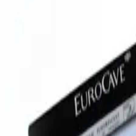
EuroCave-dør