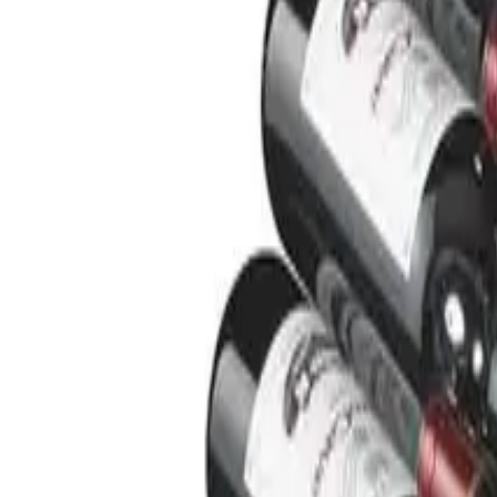
EuroCave-dør