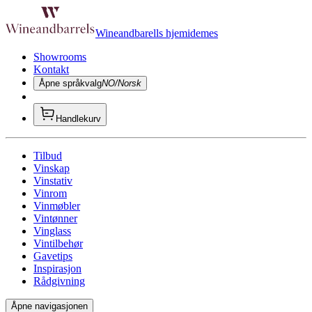
Wineandbarells hjemidemes
Showrooms
Kontakt
Åpne språkvalg
NO/Norsk
Handlekurv
Tilbud
Vinskap
Vinstativ
Vinrom
Vinmøbler
Vintønner
Vinglass
Vintilbehør
Gavetips
Inspirasjon
Rådgivning
Åpne navigasjonen