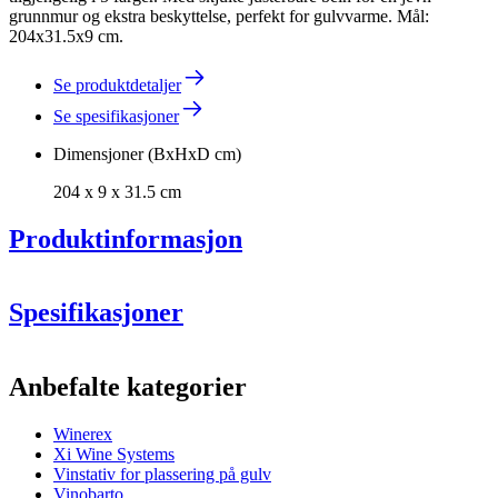
grunnmur og ekstra beskyttelse, perfekt for gulvvarme. Mål:
204x31.5x9 cm.
Se produktdetaljer
Se spesifikasjoner
Dimensjoner (BxHxD cm)
204 x 9 x 31.5 cm
Produktinformasjon
Spesifikasjoner
Informasjon
Anbefalte kategorier
Produktnummer
ERZP204
Winerex
Generell
Xi Wine Systems
Levering
Montert
Vinstativ for plassering på gulv
Plassering
Gulv
Vinobarto