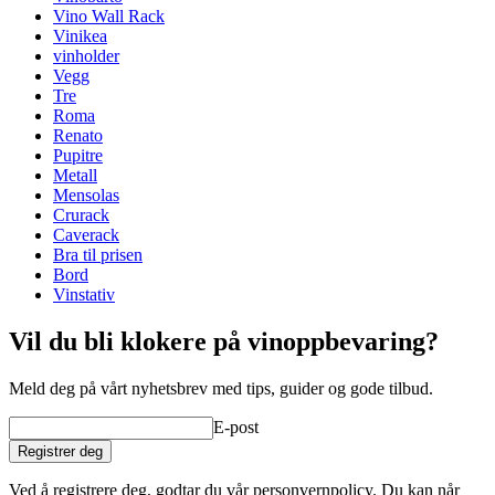
Modulær
true
Vino Wall Rack
Finish
Furu
Vinikea
vinholder
Dimensjoner (BxHxD cm)
Vegg
Tre
Høyde (cm)
9
Roma
Bredde (cm)
204
Renato
Dybde (cm)
31.5
Pupitre
Vekt (kg)
5
Metall
Mensolas
Crurack
Caverack
Bra til prisen
Bord
Vinstativ
Vil du bli klokere på vinoppbevaring?
Meld deg på vårt nyhetsbrev med tips, guider og gode tilbud.
E-post
Registrer deg
Ved å registrere deg, godtar du vår personvernpolicy. Du kan når