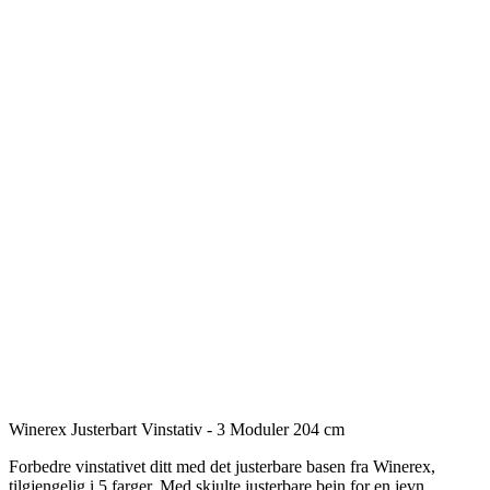
Winerex Justerbart Vinstativ - 3 Moduler 204 cm
Forbedre vinstativet ditt med det justerbare basen fra Winerex,
tilgjengelig i 5 farger. Med skjulte justerbare bein for en jevn