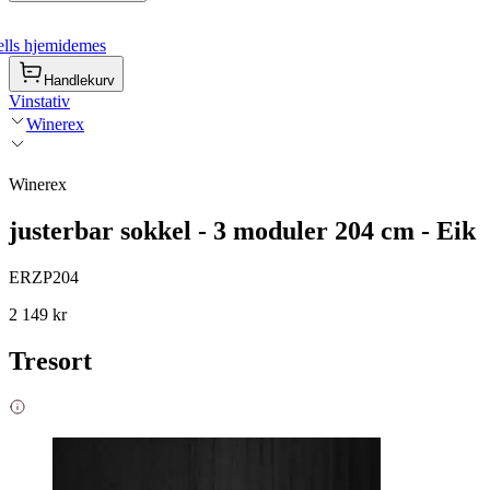
lls hjemidemes
Handlekurv
Vinstativ
Winerex
Winerex
justerbar sokkel - 3 moduler 204 cm - Eik
ERZP204
2 149 kr
Tresort