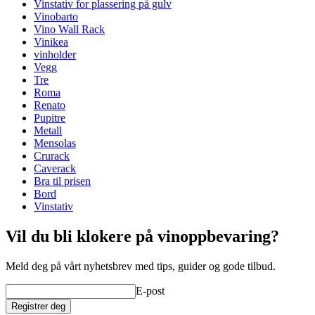
Levering
Montert
Vinstativ for plassering på gulv
Plassering
Gulv
Vinobarto
Modulær
true
Vino Wall Rack
Finish
Furu
Vinikea
vinholder
Dimensjoner (BxHxD cm)
Vegg
Tre
Høyde (cm)
9
Roma
Bredde (cm)
204
Renato
Dybde (cm)
31.5
Pupitre
Vekt (kg)
5
Metall
Mensolas
Crurack
Caverack
Bra til prisen
Bord
Vinstativ
Vil du bli klokere på vinoppbevaring?
Meld deg på vårt nyhetsbrev med tips, guider og gode tilbud.
E-post
Registrer deg