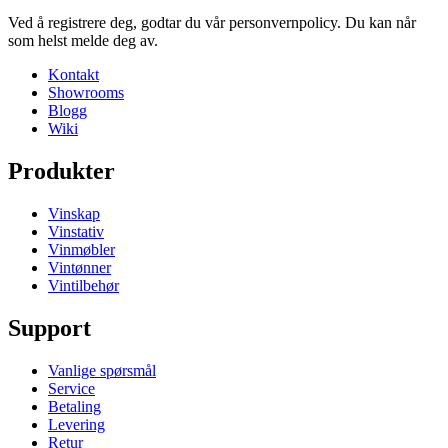
Ved å registrere deg, godtar du vår personvernpolicy. Du kan når
som helst melde deg av.
Kontakt
Showrooms
Blogg
Wiki
Produkter
Vinskap
Vinstativ
Vinmøbler
Vintønner
Vintilbehør
Support
Vanlige spørsmål
Service
Betaling
Levering
Retur