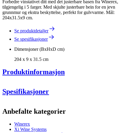
Forbedre vinstativet ditt med det justerbare basen fra Winerex,
tilgjengelig i 5 farger. Med skjulte justerbare bein for en jevn
grunnmur og ekstra beskyttelse, perfekt for gulvvarme. Mål:
204x31.5x9 cm.
Se produktdetaljer
Se spesifikasjoner
Dimensjoner (BxHxD cm)
204 x 9 x 31.5 cm
Produktinformasjon
Spesifikasjoner
Informasjon
Anbefalte kategorier
Produktnummer
HXZP204
Winerex
Generell
Xi Wine Systems