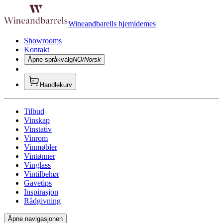
Wineandbarells hjemidemes
Showrooms
Kontakt
Åpne språkvalg
NO/Norsk
Handlekurv
Tilbud
Vinskap
Vinstativ
Vinrom
Vinmøbler
Vintønner
Vinglass
Vintilbehør
Gavetips
Inspirasjon
Rådgivning
Åpne navigasjonen