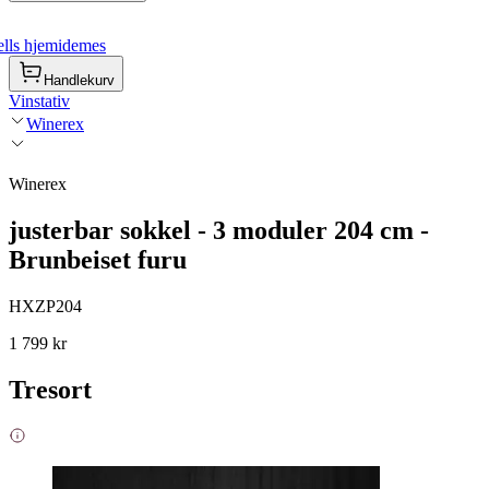
lls hjemidemes
Handlekurv
Vinstativ
Winerex
Winerex
justerbar sokkel - 3 moduler 204 cm -
Brunbeiset furu
HXZP204
1 799 kr
Tresort