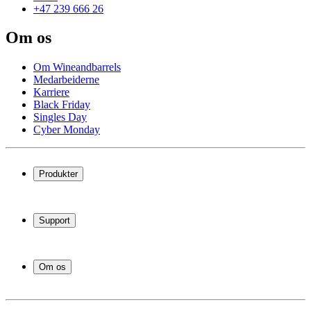
+47 239 666 26
Om os
Om Wineandbarrels
Medarbeiderne
Karriere
Black Friday
Singles Day
Cyber Monday
Produkter
Vinskap
Vinstativ
Support
Vinmøbler
Vintønner
Vanlige spørsmål
Vintilbehør
Service
Om os
Betaling
Levering
Om Wineandbarrels
Retur
Medarbeiderne
+47 239 666 26