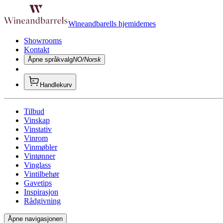
Wineandbarells hjemidemes
Showrooms
Kontakt
Åpne språkvalg
NO/Norsk
Handlekurv
Tilbud
Vinskap
Vinstativ
Vinrom
Vinmøbler
Vintønner
Vinglass
Vintilbehør
Gavetips
Inspirasjon
Rådgivning
Åpne navigasjonen