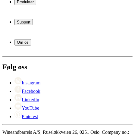
Produkter
Vinskap
Vinstativ
Support
Vinmøbler
Vintønner
Vanlige spørsmål
Vintilbehør
Service
Om os
Betaling
Levering
Om Wineandbarrels
Retur
Medarbeiderne
+47 239 666 26
Karriere
Følg oss
Black Friday
Singles Day
Cyber Monday
Instagram
Facebook
LinkedIn
YouTube
Pinterest
Wineandbarrels A/S, Ruseløkkveien 26, 0251 Oslo, Company no.: