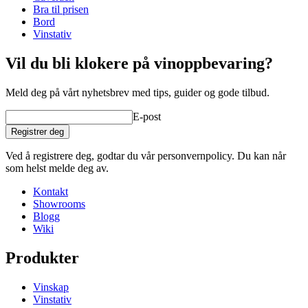
Dybde (cm)
32
Bra til prisen
Vekt (kg)
31
Bord
Vinstativ
wine racks
Vil du bli klokere på vinoppbevaring?
Status When Soldout
active
Meld deg på vårt nyhetsbrev med tips, guider og gode tilbud.
E-post
Registrer deg
Ved å registrere deg, godtar du vår personvernpolicy. Du kan når
som helst melde deg av.
Kontakt
Showrooms
Blogg
Wiki
Produkter
Vinskap
Vinstativ