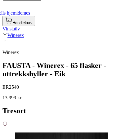
lls hjemidemes
Handlekurv
Vinstativ
Winerex
Winerex
FAUSTA - Winerex - 65 flasker -
uttrekkshyller - Eik
ER2540
13 999 kr
Tresort