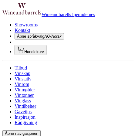
Wineandbarells hjemidemes
Showrooms
Kontakt
Åpne språkvalg
NO/Norsk
Handlekurv
Tilbud
Vinskap
Vinstativ
Vinrom
Vinmøbler
Vintønner
Vinglass
Vintilbehør
Gavetips
Inspirasjon
Rådgivning
Åpne navigasjonen