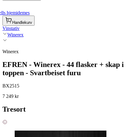
lls hjemidemes
Handlekurv
Vinstativ
Winerex
Winerex
EFREN - Winerex - 44 flasker + skap i
toppen - Svartbeiset furu
BX2515
7 249 kr
Tresort