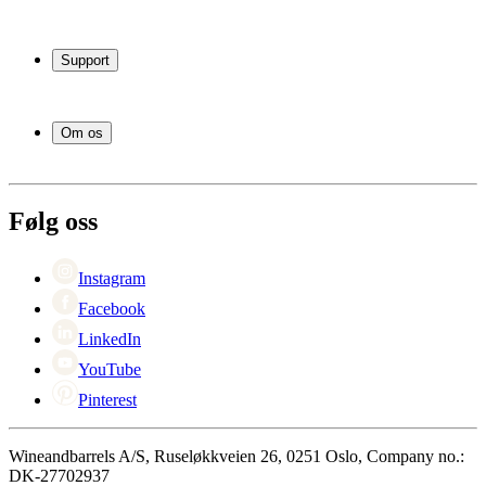
Vinskap
Vinstativ
Support
Vinmøbler
Vintønner
Vanlige spørsmål
Vintilbehør
Service
Om os
Betaling
Levering
Om Wineandbarrels
Retur
Medarbeiderne
+47 239 666 26
Karriere
Følg oss
Black Friday
Singles Day
Cyber Monday
Instagram
Facebook
LinkedIn
YouTube
Pinterest
Wineandbarrels A/S, Ruseløkkveien 26, 0251 Oslo, Company no.:
DK-27702937