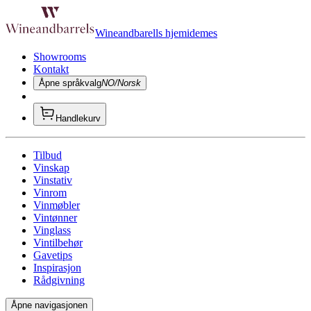
Wineandbarells hjemidemes
Showrooms
Kontakt
Åpne språkvalg
NO/Norsk
Handlekurv
Tilbud
Vinskap
Vinstativ
Vinrom
Vinmøbler
Vintønner
Vinglass
Vintilbehør
Gavetips
Inspirasjon
Rådgivning
Åpne navigasjonen