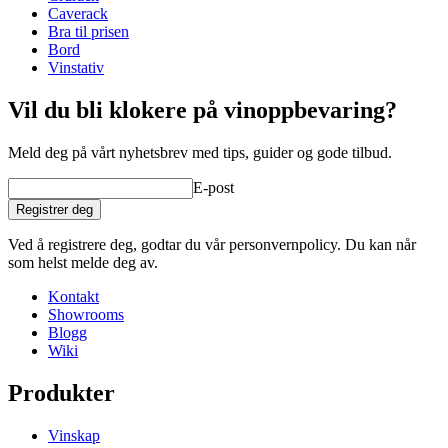
Dybde (cm)
32
Caverack
Vekt (kg)
31
Bra til prisen
Bord
Vinstativ
Vil du bli klokere på vinoppbevaring?
Meld deg på vårt nyhetsbrev med tips, guider og gode tilbud.
E-post
Registrer deg
Ved å registrere deg, godtar du vår personvernpolicy. Du kan når
som helst melde deg av.
Kontakt
Showrooms
Blogg
Wiki
Produkter
Vinskap