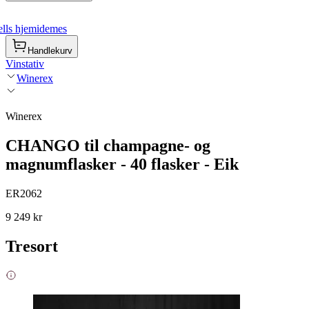
lls hjemidemes
Handlekurv
Vinstativ
Winerex
Winerex
CHANGO til champagne- og
magnumflasker - 40 flasker - Eik
ER2062
9 249 kr
Tresort