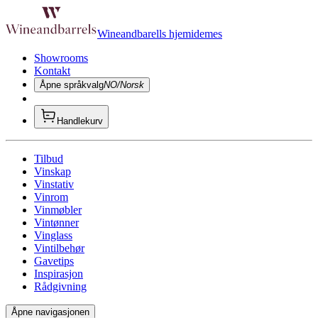
Wineandbarells hjemidemes
Showrooms
Kontakt
Åpne språkvalg
NO/Norsk
Handlekurv
Tilbud
Vinskap
Vinstativ
Vinrom
Vinmøbler
Vintønner
Vinglass
Vintilbehør
Gavetips
Inspirasjon
Rådgivning
Åpne navigasjonen