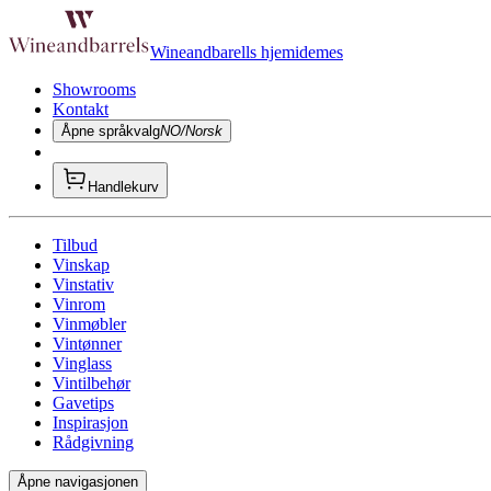
Wineandbarells hjemidemes
Showrooms
Kontakt
Åpne språkvalg
NO/Norsk
Handlekurv
Tilbud
Vinskap
Vinstativ
Vinrom
Vinmøbler
Vintønner
Vinglass
Vintilbehør
Gavetips
Inspirasjon
Rådgivning
Åpne navigasjonen