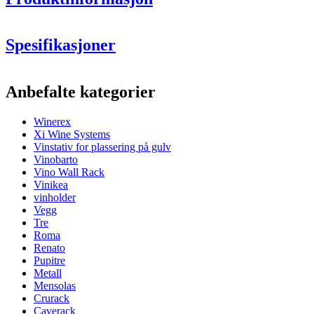
Spesifikasjoner
Mål (BxDxH):
Informasjon
Anbefalte kategorier
Kasserom (BxDxH):
Produktnummer
EX2541
Winerex
Generell
Xi Wine Systems
Levering
Montert
Vinstativ for plassering på gulv
Plassering
Gulv
Vinobarto
Modulær
Ja
Vino Wall Rack
Vinikea
Flasker
vinholder
Vegg
Antall flasker (Bordeaux)
48
Tre
Flasketype
Champagne
Roma
Renato
bestille vinkasser
her
Dimensjoner (BxHxD cm)
Pupitre
Metall
innredning med
Høyde (cm)
105
Mensolas
vinstativ fra WINEREX her
.
Bredde (cm)
82
Crurack
Dybde (cm)
32
Caverack