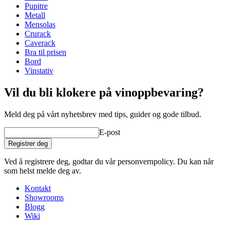
Pupitre
Dimensjoner (BxHxD cm)
Metall
Mensolas
Høyde (cm)
105
Crurack
Bredde (cm)
44
Caverack
Dybde (cm)
44
Bra til prisen
Vekt (kg)
15
Bord
Vinstativ
Vil du bli klokere på vinoppbevaring?
Meld deg på vårt nyhetsbrev med tips, guider og gode tilbud.
E-post
Registrer deg
Ved å registrere deg, godtar du vår personvernpolicy. Du kan når
som helst melde deg av.
Kontakt
Showrooms
Blogg
Wiki