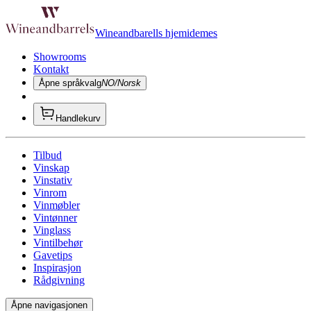
Wineandbarells hjemidemes
Showrooms
Kontakt
Åpne språkvalg
NO/Norsk
Handlekurv
Tilbud
Vinskap
Vinstativ
Vinrom
Vinmøbler
Vintønner
Vinglass
Vintilbehør
Gavetips
Inspirasjon
Rådgivning
Åpne navigasjonen