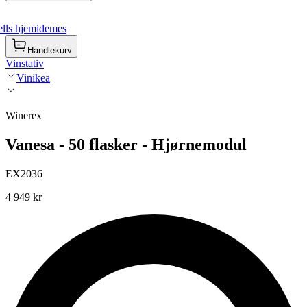
lls hjemidemes
Handlekurv
Vinstativ
Vinikea
Winerex
Vanesa - 50 flasker - Hjørnemodul
EX2036
4 949 kr