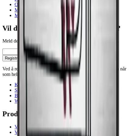
Interiør
Over 150 Cm
Multisoner
Antall hyller
5
Modningsskap
Les mer om plassering av vinflasker, temperaturer og støy her.
Hylletype
Bøk
Belysning
Ja, Hvit
Vil du bli klokere på vinoppbevaring?
Annet
Meld deg på vårt nyhetsbrev med tips, guider og gode tilbud.
Dør med UV-beskyttet glass
Dobbelt isolert glass
Kan døren vendes
Ja
E-post
Klimaklasse
N, SN, ST
Registrer deg
Display
Ja
Justerbare føtter
Ja
Ved å registrere deg, godtar du vår personvernpolicy. Du kan når
Nettokapasitet (liter)
116
som helst melde deg av.
Skapdør kan låses
Nei
Alarm for åpen dør
Nei
Kontakt
Håndtak kan monteres
Nei
Showrooms
Aktivert karbonfilter
Nei
Blogg
Wiki
Produkter
Vinskap
Vinstativ