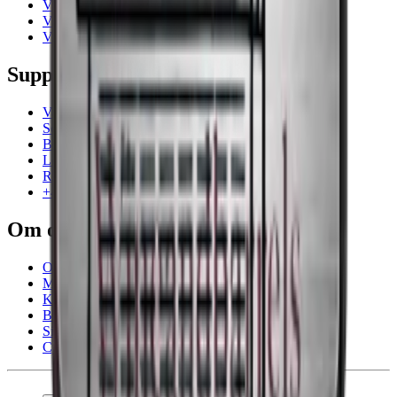
Vinmøbler
Vintønner
Vintilbehør
Support
Vanlige spørsmål
Service
Betaling
Levering
Retur
+47 239 666 26
Om os
Om Wineandbarrels
Medarbeiderne
Karriere
Black Friday
Singles Day
Cyber Monday