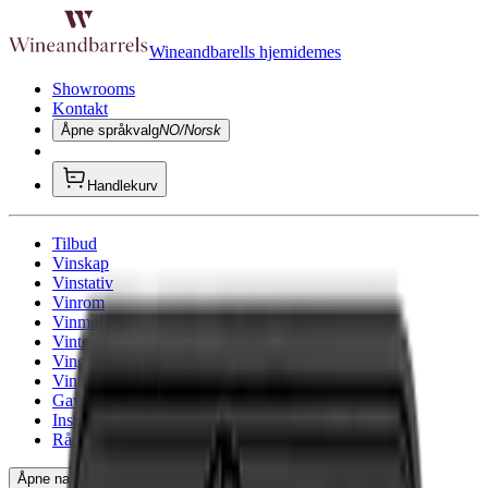
Wineandbarells hjemidemes
Showrooms
Kontakt
Åpne språkvalg
NO/Norsk
Handlekurv
Tilbud
Vinskap
Vinstativ
Vinrom
Vinmøbler
Vintønner
Vinglass
Vintilbehør
Gavetips
Inspirasjon
Rådgivning
Åpne navigasjonen