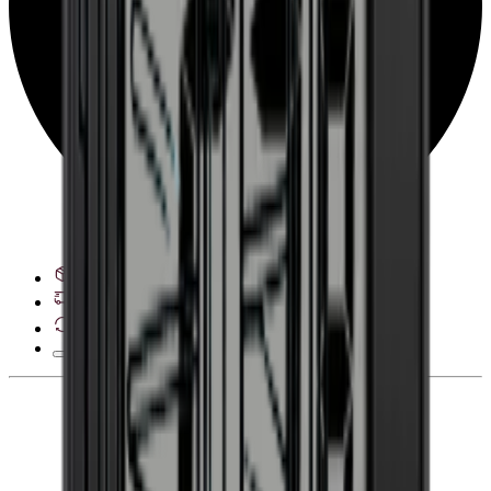
Se leveringsalternativer
28 dagers angrerett