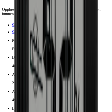
Oppbevar 49 flasker i 2 soner og med en elegant displayhylle i
bunnen av skapet.
Se produktdetaljer
Se spesifikasjoner
Plassering
Frittstående
Dimensjoner (BxHxD cm)
48 x 84.5 x 57.5 cm
Antall kjølesoner
2 soner
Antall flasker (Bordeaux)
49
Lydnivå