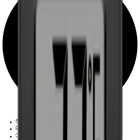
Se leveringsalternativer
28 dagers angrerett