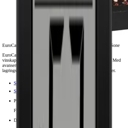
EuroCave Professional 9180V ShowCave - 180 Flasker - 1 Sone
EuroCave Professional 9180V ShowCave er et førsteklasses
vinskap designet for å holde 180 flasker i en temperatursone. Med
avansert teknologi og elegant design, tilbyr den optimale
lagringsforhold og estetisk tiltrekningskraft for dine beste viner.
Se produktdetaljer
Se spesifikasjoner
Plassering
Frittstående, Innebygd
Dimensjoner (BxHxD cm)