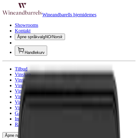
Wineandbarells hjemidemes
Showrooms
Kontakt
Åpne språkvalg
NO/Norsk
Handlekurv
Tilbud
Vinskap
Vinstativ
Vinrom
Vinmøbler
Vintønner
Vinglass
Vintilbehør
Gavetips
Inspirasjon
Rådgivning
Åpne navigasjonen