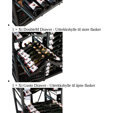
1
×
Xi DoubleM Drawer - Uttrekkshylle til store flasker
1
×
Xi Gusto Drawer - Uttrekkshylle til åpne flasker