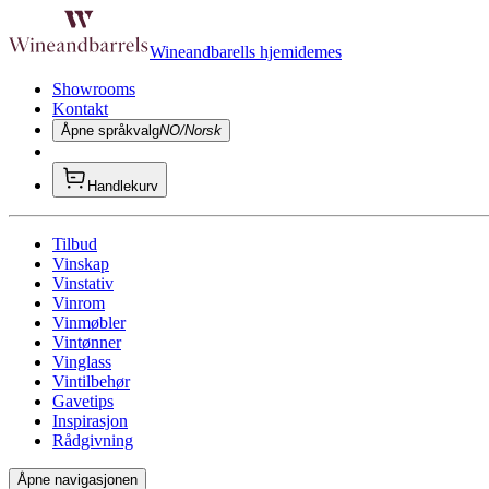
Wineandbarells hjemidemes
Showrooms
Kontakt
Åpne språkvalg
NO/Norsk
Handlekurv
Tilbud
Vinskap
Vinstativ
Vinrom
Vinmøbler
Vintønner
Vinglass
Vintilbehør
Gavetips
Inspirasjon
Rådgivning
Åpne navigasjonen