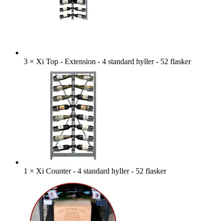
3
×
Xi Top - Extension - 4 standard hyller - 52 flasker
1
×
Xi Counter - 4 standard hyller - 52 flasker