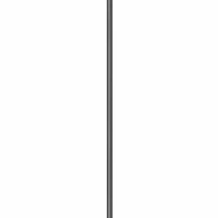
Riedel
Veloce Sauvignon Blanc (2 stk.)
Legg i kurven
Riedel
Veritas Oaked Chardonnay (2 stk.)
4.8
(4)
Legg i kurven
Riedel
Veritas Coupe/Cocktail/Martini (2 stk.)
5
(1)
Legg i kurven