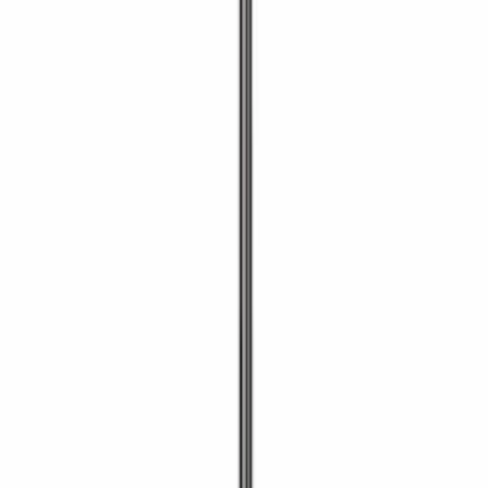
Riedel
Extreme Riesling (2 stk.)
5
(4)
Legg i kurven
Riedel
Extreme Shiraz (2 stk.)
5
(2)
Legg i kurven
Riedel
Performance Champagne (2 stk.)
Legg i kurven