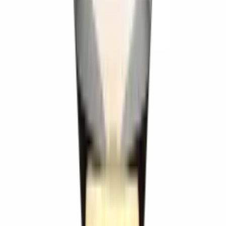
Legg i kurven
Riedel
Superleggero Riesling/Zinfandel (1 stk.)
Med vin i fokus
5 tips om vin til mat
Les mer
Legg i kurven
Spiegelau
Authentis - Hvitvinsglass, små (4 stk.)
4.9
(10)
Legg i kurven