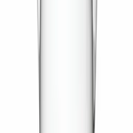
Glass
Glass type
Produktserie
Produkttype
Tilbud
131 produkter funnet
Sorter etter
Legg i kurven
Spiegelau
Definition - Bourgogneglass (2 stk.)
4.8
(16)