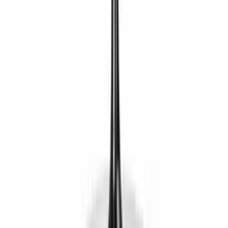
Legg i kurven
Riedel
Veloce Chardonnay (2 stk.)
1 av 3
Neste
Anbefalte kategorier
Ølglass
Zwiesel Glas
Zieher
Vannglass
Sydonios
Spiegelau
Smakeglass
Schott Zwiesel Finesse
Rødvinsglass
Rogaska
Riedel