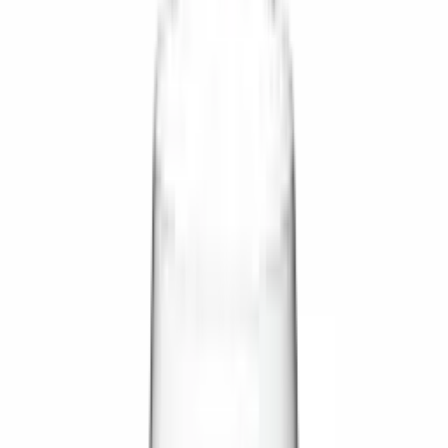
lls hjemidemes
Handlekurv
Vinglass
Ekte krystallglass