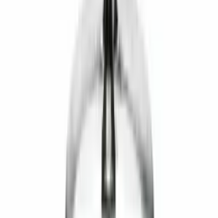
Portvinsglass
Onlylux
Nachtmann
Lucaris
Likørglass
Karafler
Hvitvinsglass
Drinkglass
Dessertvinsglass
Vil du bli klokere på vinoppbevaring?
Meld deg på vårt nyhetsbrev med tips, guider og gode tilbud.
E-post
Registrer deg
Ved å registrere deg, godtar du vår personvernpolicy. Du kan når
som helst melde deg av.
Kontakt
Showrooms
Blogg
Wiki