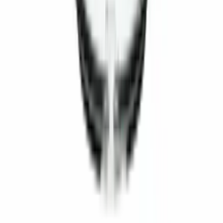
Black Friday
Singles Day
Cyber Monday
Produkter
Vinskap
Vinstativ
Support
Vinmøbler
Vintønner
Vanlige spørsmål
Vintilbehør
Service
Om os
Betaling
Levering
Om Wineandbarrels
Retur
Medarbeiderne
+47 239 666 26
Karriere
Følg oss
Black Friday
Singles Day
Cyber Monday
Instagram
Facebook
LinkedIn