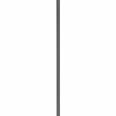
4.7
(3)
Legg i kurven
Riedel
Sommeliers Grand Cru Bordeaux (1 stk.)
5
(4)
Legg i kurven
Riedel
Veritas New World Shiraz (2 stk.)
5
(1)
Med vin i fokus
Smak på glassene dine: En guide til å forstå vinglassene dine