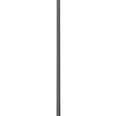
Riedel
Sommeliers Chablis/Chardonnay (1 stk.)
5
(1)
Legg i kurven
Riedel
Superleggero Coupe/Cocktail/Moscato (1
stk.)
3
(1)
Legg i kurven
Riedel
Veloce Champagne (2 stk.)
5
(1)