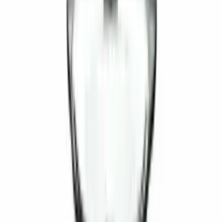
Produkter
Vinskap
Vinstativ
Vinmøbler
Vintønner
Vintilbehør
Support
Vanlige spørsmål
Service
Betaling
Levering
Retur
+47 239 666 26
Om os
Om Wineandbarrels
Medarbeiderne
Karriere