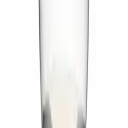
4.7
(7)
Legg i kurven
Riedel
Veritas Old World Syrah (2 stk.)
4.8
(9)
Legg i kurven
Riedel
Veritas Sauvignon Blanc (2 stk.)
5
(2)
Legg i kurven
Riedel
Performance Cabernet (2 stk.)