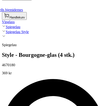
lls hjemidemes
Handlekurv
Vinglass
Spiegelau
Spiegelau Style
Spiegelau
Style - Bourgogne-glas (4 stk.)
4670180
369 kr