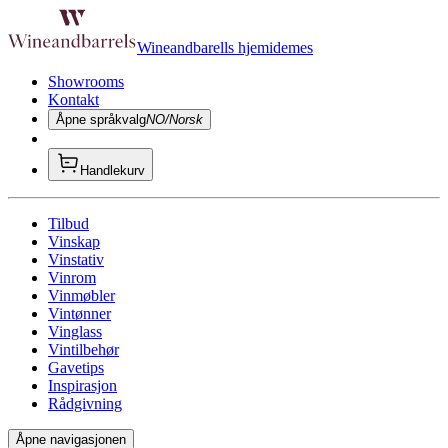
Wineandbarells hjemidemes
Showrooms
Kontakt
Åpne språkvalg
NO/Norsk
Handlekurv
Tilbud
Vinskap
Vinstativ
Vinrom
Vinmøbler
Vintønner
Vinglass
Vintilbehør
Gavetips
Inspirasjon
Rådgivning
Åpne navigasjonen