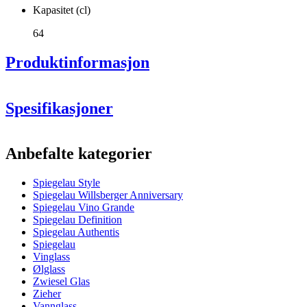
Kapasitet (cl)
64
Produktinformasjon
Spesifikasjoner
Informasjon
Anbefalte kategorier
Produktnummer
4670180
Spiegelau Style
Generell
Spiegelau Willsberger Anniversary
Produsent
Spiegelau
Spiegelau Vino Grande
Spiegelau Definition
Dimensjoner (BxHxD cm)
Spiegelau Authentis
Spiegelau
Vekt (kg)
0.25
Vinglass
Høyde (cm)
22.5
Ølglass
Bredde (cm)
22
Zwiesel Glas
Dybde (cm)
22
Zieher
Vannglass