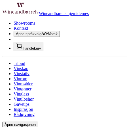
Wineandbarells hjemidemes
Showrooms
Kontakt
Åpne språkvalg
NO/Norsk
Handlekurv
Tilbud
Vinskap
Vinstativ
Vinrom
Vinmøbler
Vintønner
Vinglass
Vintilbehør
Gavetips
Inspirasjon
Rådgivning
Åpne navigasjonen