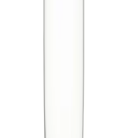
Definition - Champagneglass (2 stk.)
5
(8)
Med vin i fokus
Smak på glassene dine: En guide til å forstå vinglassene dine
Les mer
Legg i kurven
Spiegelau
Definition - Hvitvin (2 stk.)
5
(1)
Legg i kurven
Spiegelau