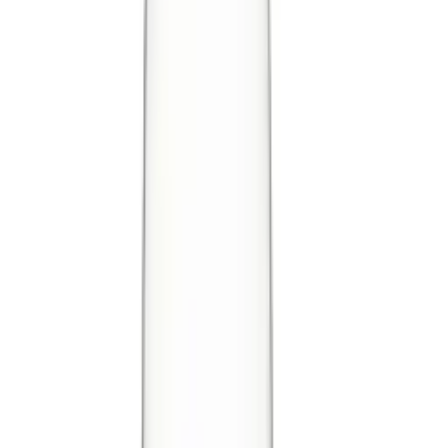
Spiegelau
Definition - Bourgogneglass (6 stk.)
4.9
(18)
Legg i kurven
Spiegelau
Definition - Universal (6 stk.)
4.8
(10)
Legg i kurven
Spiegelau
Definition - Champagneglass (6 stk.)
Legg i kurven
Spiegelau