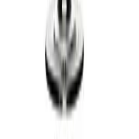
Om Wineandbarrels
Medarbeiderne
Karriere
Black Friday
Singles Day
Cyber Monday
Produkter
Vinskap
Vinstativ
Support
Vinmøbler
Vintønner
Vanlige spørsmål
Vintilbehør
Service
Om os
Betaling
Levering
Om Wineandbarrels
Retur
Medarbeiderne
+47 239 666 26
Karriere
Følg oss
Black Friday
Singles Day
Cyber Monday
Instagram