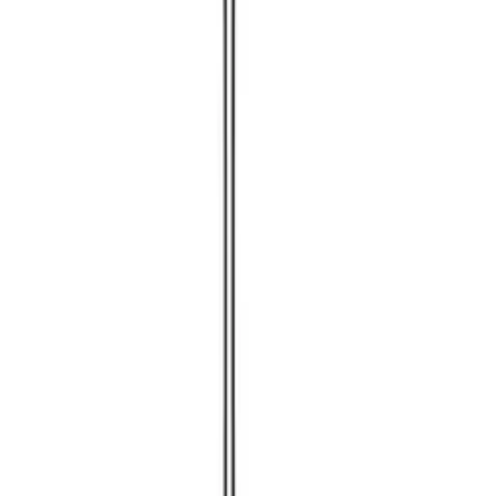
Vannglass
Sydonios
Smakeglass
Schott Zwiesel Finesse
Rødvinsglass
Rogaska
Riedel
Portvinsglass
Onlylux
Nachtmann
Lucaris
Likørglass
Vil du bli klokere på vinoppbevaring?
Meld deg på vårt nyhetsbrev med tips, guider og gode tilbud.
E-post
Registrer deg
Ved å registrere deg, godtar du vår personvernpolicy. Du kan når
som helst melde deg av.
Kontakt