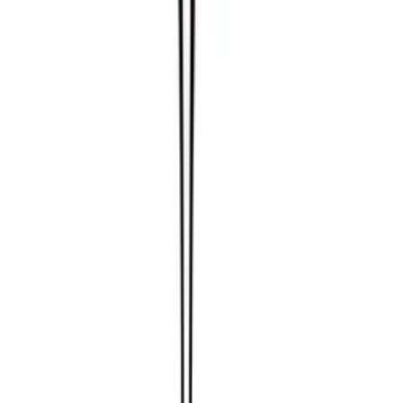
Style - Rødvinsglass (4 stk.)
4.9
(14)
Legg i kurven
Spiegelau
Style - Bourgogne-glas (4 stk.)
4.7
(22)
Legg i kurven
Spiegelau
Authentis - Bourgogneglass (4 stk.)
4.7
(27)
Legg i kurven
Spiegelau