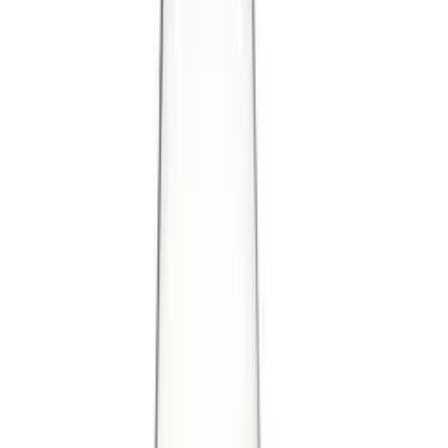
Spiegelau
Spiegelau
Definition
Authentis
Style
Vino Grande
Willsberger
Anniversary
Dimensjoner
Pris
Glass