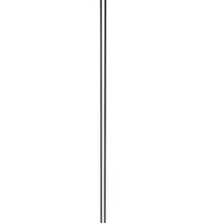
Authentis - Champagneglass (4 stk.)
4.9
(10)
Legg i kurven
Spiegelau
Authentis - Smaksglass (12 stk.)
1 av 1
Anbefalte kategorier
Spiegelau Willsberger Anniversary
Spiegelau Vino Grande
Spiegelau Style
Spiegelau Definition
Spiegelau Authentis
Ølglass
Zwiesel Glas
Zieher