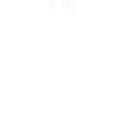
Facebook
LinkedIn
YouTube
Pinterest
Wineandbarrels A/S, Ruseløkkveien 26, 0251 Oslo, Company no.:
DK-27702937
Salgsbetingelser
Personvern
Cookies