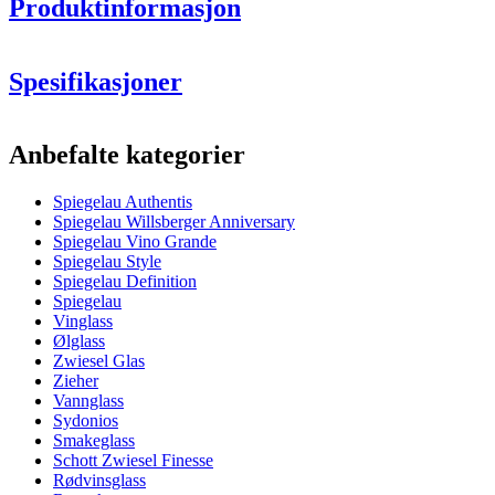
Produktinformasjon
Spesifikasjoner
Informasjon
Anbefalte kategorier
Produktnummer
4400181
Spiegelau Authentis
Generell
Spiegelau Willsberger Anniversary
Produsent
Spiegelau
Spiegelau Vino Grande
Spiegelau Style
Dimensjoner (BxHxD cm)
Spiegelau Definition
Spiegelau
Vekt (kg)
0.25
Vinglass
Høyde (cm)
21.8
Ølglass
Bredde (cm)
22
Zwiesel Glas
Dybde (cm)
22
Zieher
Vannglass
Glass
Sydonios
Smakeglass
Produktserie
Authentis
Schott Zwiesel Finesse
Glass
Krystallglass, Rødvinsglass
Rødvinsglass
Diameter (cm)
8.9v