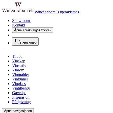
Wineandbarells hjemidemes
Showrooms
Kontakt
Åpne språkvalg
NO/Norsk
Handlekurv
Tilbud
Vinskap
Vinstativ
Vinrom
Vinmøbler
Vintønner
Vinglass
Vintilbehør
Gavetips
Inspirasjon
Rådgivning
Åpne navigasjonen