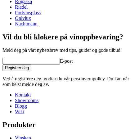
Rogaska
Kapasitet (cl)
48
Riedel
Portvinsglass
wine glasses
Onlylux
Nachtmann
Status When Soldout
active
Vil du bli klokere på vinoppbevaring?
Meld deg på vårt nyhetsbrev med tips, guider og gode tilbud.
E-post
Registrer deg
Ved å registrere deg, godtar du vår personvernpolicy. Du kan når
som helst melde deg av.
Kontakt
Showrooms
Blogg
Wiki
Produkter
Vinskap