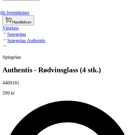
lls hjemidemes
Handlekurv
Vinglass
Spiegelau
Spiegelau Authentis
Spiegelau
Authentis - Rødvinsglass (4 stk.)
4400181
599 kr