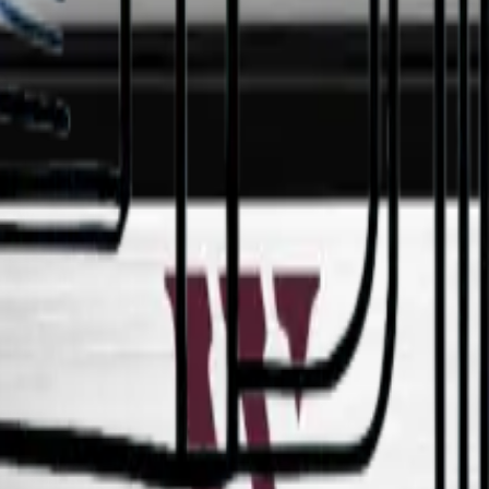
lasker i to temperatursoner (5-22 °C). Perfekt for moderne kjøkken m