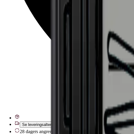
Se leveringsalternativer
28 dagers angrerett