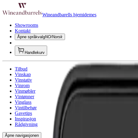
Wineandbarells hjemidemes
Showrooms
Kontakt
Åpne språkvalg
NO/Norsk
Handlekurv
Tilbud
Vinskap
Vinstativ
Vinrom
Vinmøbler
Vintønner
Vinglass
Vintilbehør
Gavetips
Inspirasjon
Rådgivning
Åpne navigasjonen