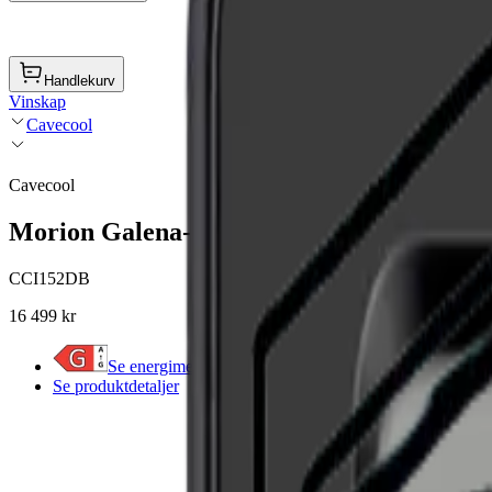
Handlekurv
Vinskap
Cavecool
Cavecool
Morion Galena- 57 flasker – 2 soner – svar
CCI152DB
16 499 kr
Se energimerket
Se produktdetaljer