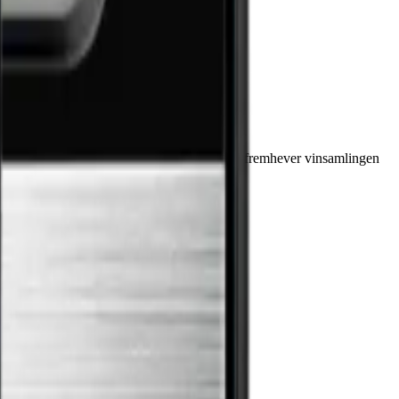
ed 5 hyller i bøk og hvit LED-belysning som fremhever vinsamlingen