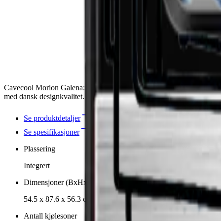
Cavecool Morion Galena: elegant integrert vinskap for 57 Bordeaux-f
med dansk designkvalitet.
Se produktdetaljer
Se spesifikasjoner
Plassering
Integrert
Dimensjoner (BxHxD cm)
54.5 x 87.6 x 56.3 cm
Antall kjølesoner