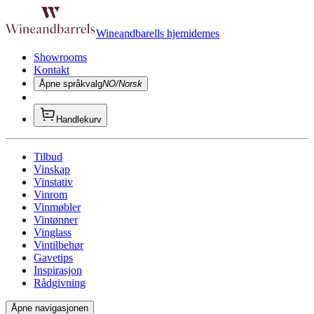
Wineandbarells hjemidemes
Showrooms
Kontakt
Åpne språkvalg
NO/Norsk
Handlekurv
Tilbud
Vinskap
Vinstativ
Vinrom
Vinmøbler
Vintønner
Vinglass
Vintilbehør
Gavetips
Inspirasjon
Rådgivning
Åpne navigasjonen