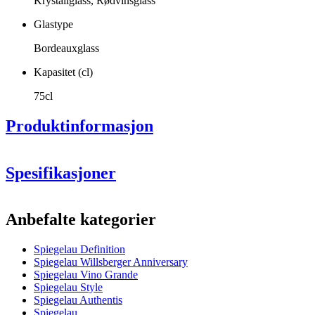
Krystallglass, Rødvinsglass
Glastype
Bordeauxglass
Kapasitet (cl)
75cl
Produktinformasjon
Spesifikasjoner
Informasjon
Anbefalte kategorier
Produktnummer
1350165
Spiegelau Definition
Generell
Spiegelau Willsberger Anniversary
Produsent
Spiegelau
Spiegelau Vino Grande
Spiegelau Style
Dimensjoner (BxHxD cm)
Spiegelau Authentis
Spiegelau