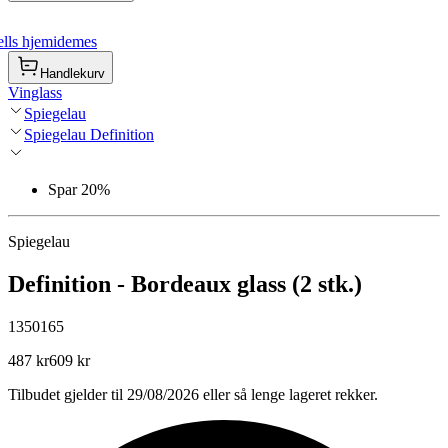
lls hjemidemes
Handlekurv
Vinglass
Spiegelau
Spiegelau Definition
Spar 20%
Spiegelau
Definition - Bordeaux glass (2 stk.)
1350165
487 kr
609 kr
Tilbudet gjelder til 29/08/2026 eller så lenge lageret rekker.