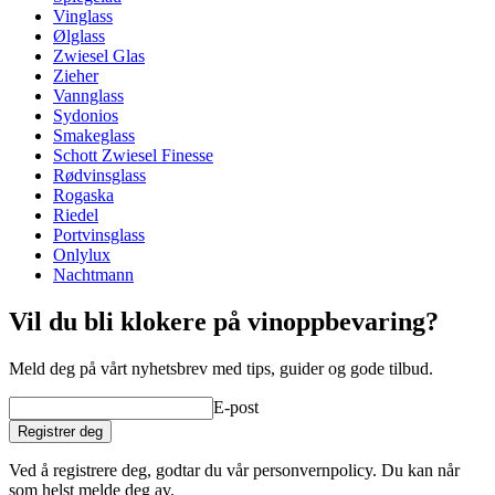
Vekt (kg)
0.13
Vinglass
Høyde (cm)
24.3
Ølglass
Bredde (cm)
22
Zwiesel Glas
Dybde (cm)
22
Zieher
Vannglass
Glass
Sydonios
Smakeglass
Produktserie
Definition
Schott Zwiesel Finesse
Glass
Krystallglass, Rødvinsglass
Rødvinsglass
Glastype
Bordeauxglass
Rogaska
Kapasitet (cl)
75cl
Riedel
Diameter (cm)
10.8
Portvinsglass
Onlylux
Nachtmann
Vil du bli klokere på vinoppbevaring?
Meld deg på vårt nyhetsbrev med tips, guider og gode tilbud.
E-post
Registrer deg
Ved å registrere deg, godtar du vår personvernpolicy. Du kan når
som helst melde deg av.