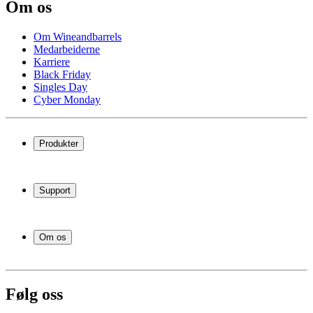
Om os
Om Wineandbarrels
Medarbeiderne
Karriere
Black Friday
Singles Day
Cyber Monday
Produkter
Vinskap
Vinstativ
Support
Vinmøbler
Vintønner
Vanlige spørsmål
Vintilbehør
Service
Om os
Betaling
Levering
Om Wineandbarrels
Retur
Medarbeiderne
+47 239 666 26
Karriere
Følg oss
Black Friday