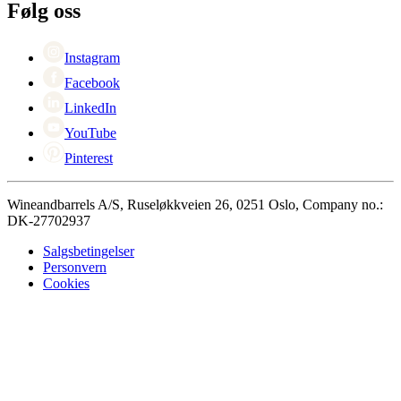
Karriere
Følg oss
Black Friday
Singles Day
Cyber Monday
Instagram
Facebook
LinkedIn
YouTube
Pinterest
Wineandbarrels A/S, Ruseløkkveien 26, 0251 Oslo, Company no.:
DK-27702937
Salgsbetingelser
Personvern
Cookies