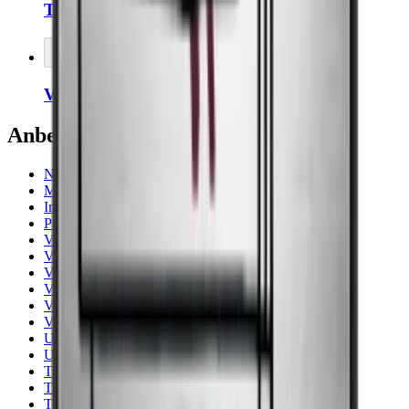
Thermopro Termometer/Hygrometer
Legg i kurven
Venstrehengt dør på vinskap
Anbefalte kategorier
Noble
Majestic
Imperial
Pevino
Vinskap
Vinskap på 30 cm
Vinskap på 15 cm
Vinskap med 40 cm bredde
Vinlagringsskap
Vestfrost
Under benk
Under 90 Cm
Tre
Tilbehør
Til Kalde Rom