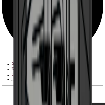
Se leveringsalternativer
28 dagers angrerett