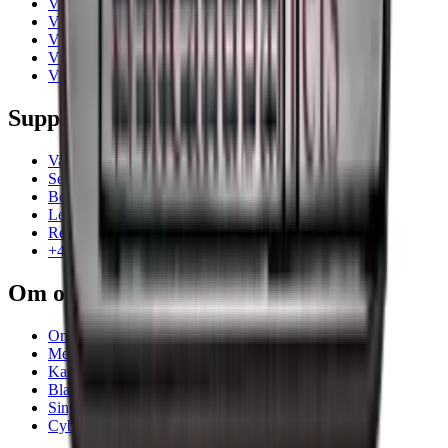
Vinskap
Vinstativ
Vinmøbler
Vintønner
Vintilbehør
Support
Vanlige spørsmål
Service
Betaling
Levering
Retur
+47 239 666 26
Om os
Om Wineandbarrels
Medarbeiderne
Karriere
Black Friday
Singles Day
Cyber Monday