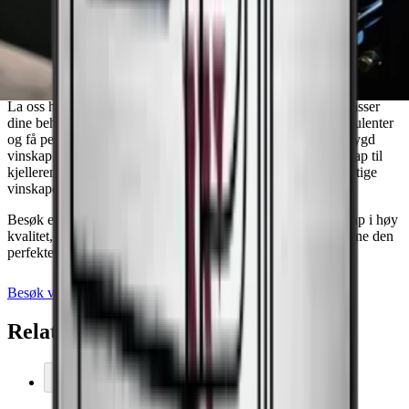
Trenger du veiledning for å finne
vinskapet som matcher dine behov?
La oss hjelpe deg med å finne den perfekte løsningen som passer
dine behov. Bestill et møte med en av våre erfarne salgskonsulenter
og få personlig rådgivning. Enten du trenger et diskret innebygd
vinskap til ditt nyrenoverte kjøkken eller et frittstående vinskap til
kjelleren, står vi klare til å hjelpe deg med å velge det helt riktige
vinskapet.
Besøk et av våre showrooms og opplev vårt utvalg av vinskap i høy
kvalitet, eller bestill et møte i dag, så hjelper vi deg med å finne den
perfekte oppbevaringsløsningen for vinen din.
Besøk våre showrooms
Kontakt oss
Relaterte tilbehør
Legg i kurven