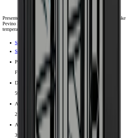
Presenter flaskene dine i denne førsteklasses vinskap fra danske
Pevino Noble, der du kan oppbevare opptil 39 flasker i to
temperatursoner.
Se produktdetaljer
Se spesifikasjoner
Plassering
Frittstående, Innebygd
Dimensjoner (BxHxD cm)
59.5 x 82 x 56.4 cm
Antall kjølesoner
2 soner
Antall flasker (Bordeaux)
39