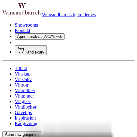
Wineandbarells hjemidemes
Showrooms
Kontakt
Åpne språkvalg
NO/Norsk
Handlekurv
Tilbud
Vinskap
Vinstativ
Vinrom
Vinmøbler
Vintønner
Vinglass
Vintilbehør
Gavetips
Inspirasjon
Rådgivning
Åpne navigasjonen