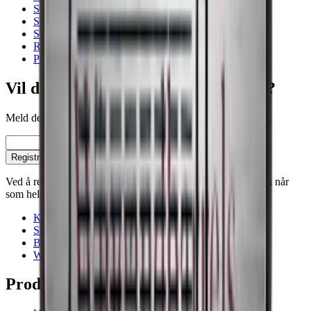
Svart
Stillegående
Sigar humidor
Rustfritt stål
Pris per oppbevarte Flaske
Vil du bli klokere på vinoppbevaring?
Meld deg på vårt nyhetsbrev med tips, guider og gode tilbud.
E-post
Registrer deg
Ved å registrere deg, godtar du vår personvernpolicy. Du kan når
som helst melde deg av.
Kontakt
Showrooms
Blogg
Wiki
Produkter