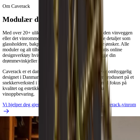
Om Caverack
Modulær dansk design
Med over 20+ ulike moduler kan du skape akkurat den vinveggen
eller det vinrommet du vil ha. Du kan legge til unike detaljer som
glassholdere, bakplater og sokler for å oppfylle dine ønsker. Alle
moduler og alt tilbehør er også tilgjengelig i vårt gratis online
designverktøy hvis du vil komme i gang med å bygge din
drømmevinkjeller med en gang.
Caverack er et dansk varemerke, og alle modulene er omhyggelig
designet i Danmark av våre interiørarkitekter. De er produsert på et
snekkerverksted i Europa. Hver vinhylle er skapt med fokus på
kvalitet og estetikk for å dekke dine behov for stilfull
vinoppbevaring.
Vi hjelper deg gjerne med å designe og bygge ditt Caverack-vinrom