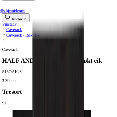
lls hjemidemes
Handlekurv
Vinstativ
Caverack
Caverack - Røkt eik
Caverack
HALF ANDINO - 7 flasker - Røkt eik
S16OAK-S
3 399 kr
Tresort