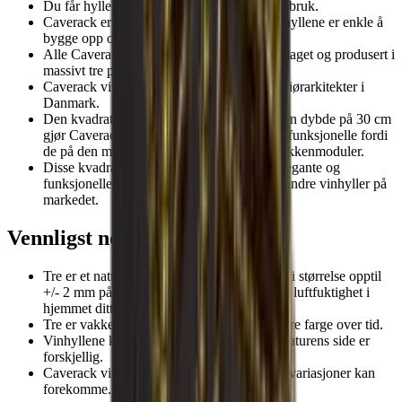
Du får hyllene montert slik at de er klare til bruk.
Caverack er modulbaserte vinhyller, så vinhyllene er enkle å
bygge opp og ut etter eget ønske.
Alle Caverack-moduler og tilbehør er håndlaget og produsert i
massivt tre på et snekkerverksted i Europa.
Caverack vinhyller er designet av våre interiørarkitekter i
Danmark.
Den kvadratiske rammen på 60x60 cm og en dybde på 30 cm
gjør Caveracks standard vinhyller ekstremt funksjonelle fordi
de på den måten passer inn i dine andre kjøkkenmoduler.
Disse kvadratiske hyllene gjør dem både elegante og
funksjonelle og mer robuste enn så mange andre vinhyller på
markedet.
Vennligst noter
Tre er et naturprodukt og kan derfor variere i størrelse opptil
+/- 2 mm på grunn av ulike temperaturer og luftfuktighet i
hjemmet ditt.
Tre er vakkert, men materialet kan også endre farge over tid.
Vinhyllene kan variere i farge fordi tre fra naturens side er
forskjellig.
Caverack vinhyller produseres for hånd, så variasjoner kan
forekomme.