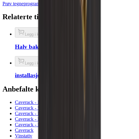
Prøv tegneprogrammet
Bestill time nå
Relaterte tilbehør
Legg i kurven
Halv bakplate - Røkt eik
Legg i kurven
installasjonsskruer
Anbefalte kategorier
Caverack - Røkt eik
Caverack - Svart
Caverack - Furu
Caverack - Eik
Caverack - Brent tre
Caverack
Vinstativ