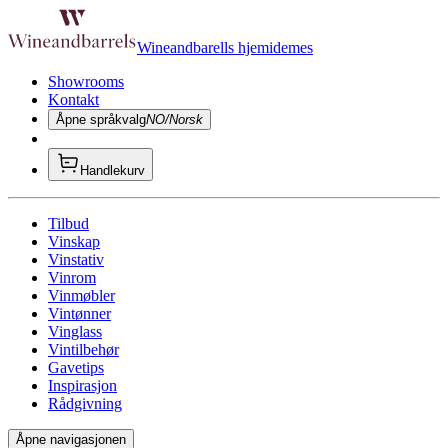
Wineandbarells hjemidemes
Showrooms
Kontakt
Åpne språkvalg
NO/Norsk
Handlekurv
Tilbud
Vinskap
Vinstativ
Vinrom
Vinmøbler
Vintønner
Vinglass
Vintilbehør
Gavetips
Inspirasjon
Rådgivning
Åpne navigasjonen