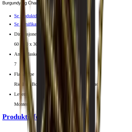
Burgundy og Champagne.
Se produktdetaljer
Se spesifikasjoner
Dimensjoner (BxHxD cm)
60 x 30 x 30 cm
Antall flasker (Bordeaux)
7
Flasketype
Riesling, Bordeaux, Bourgogne, Champagne
Levering
Montert
Produktinformasjon