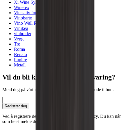
Xi Wine Systems
Winerex
Vinstativ for plassering på gulv
Vinobarto
Vino Wall Rack
Vinikea
vinholder
Vegg
Tre
Roma
Renato
Pupitre
Metall
Vil du bli klokere på vinoppbevaring?
Meld deg på vårt nyhetsbrev med tips, guider og gode tilbud.
E-post
Registrer deg
Ved å registrere deg, godtar du vår personvernpolicy. Du kan når
som helst melde deg av.