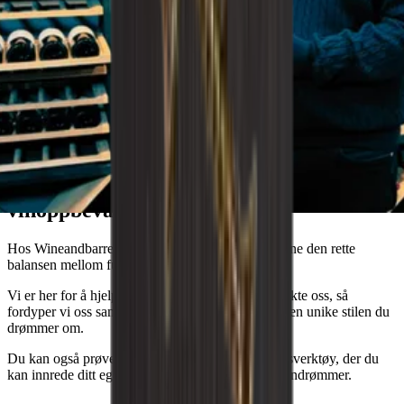
Wineandbarrels rådgiver
Drømmer du om den perfekte
vinoppbevaringsløsningen?
Hos Wineandbarrels forstår vi viktigheten av å finne den rette
balansen mellom funksjonalitet og estetikk.
Vi er her for å hjelpe deg, så ikke nøl med å kontakte oss, så
fordyper vi oss sammen i dine ønsker, behov og den unike stilen du
drømmer om.
Du kan også prøve deg frem med vårt innredningsverktøy, der du
kan innrede ditt eget vinrom og visualisere dine vindrømmer.