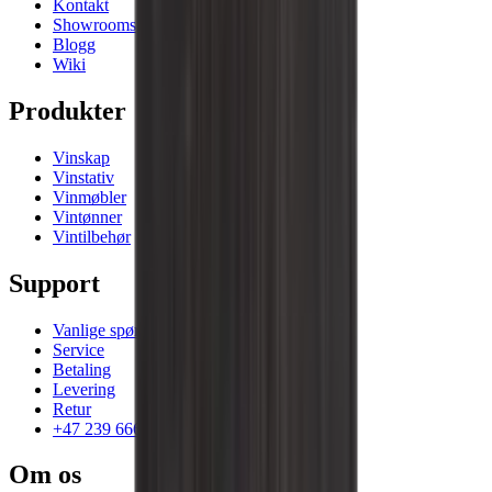
Kontakt
Showrooms
Blogg
Wiki
Produkter
Vinskap
Vinstativ
Vinmøbler
Vintønner
Vintilbehør
Support
Vanlige spørsmål
Service
Betaling
Levering
Retur
+47 239 666 26
Om os