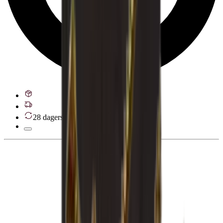
28 dagers angrerett