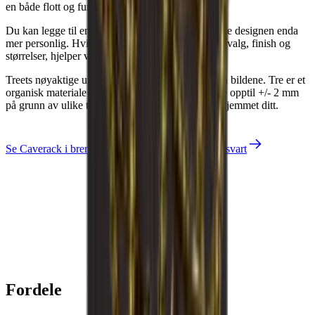
en både flott og funksjonell måte.
Du kan legge til en bakplate eller sokkel for å gjøre designen enda
mer personlig. Hvis du har spesielle ønsker om trevalg, finish og
Lag din egen innredning med disse modulene i vårt online verktøy.
størrelser, hjelper vi deg gjerne.
Treets nøyaktige utseende og finish kan avvike fra bildene. Tre er et
organisk materiale og kan derfor variere i størrelse opptil +/- 2 mm
på grunn av ulike temperaturer og luftfuktighet i hjemmet ditt.
Se Caverack i brent furu
Se Caverack i eik og svart
Louise
Fordele