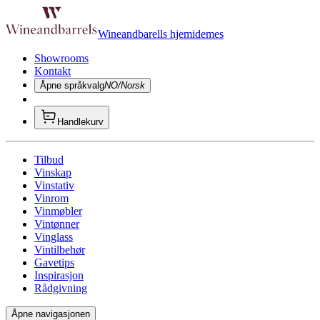
Wineandbarells hjemidemes
Showrooms
Kontakt
Åpne språkvalg
NO/Norsk
Handlekurv
Tilbud
Vinskap
Vinstativ
Vinrom
Vinmøbler
Vintønner
Vinglass
Vintilbehør
Gavetips
Inspirasjon
Rådgivning
Åpne navigasjonen