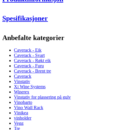
Spesifikasjoner
Informasjon
Anbefalte kategorier
Produktnummer
CAVERACKSET10OAK
Caverack - Eik
Generell
Caverack - Svart
Levering
Montert
Caverack - Røkt eik
Produsent
Caverack
Caverack - Furu
Finish
Eik
Caverack - Brent tre
Caverack
Flasker
Vinstativ
Xi Wine Systems
Antall flasker (Bordeaux)
210
Winerex
Flasketype
Bordeaux, Burgunder, Champagne, Riesling
Vinstativ for plassering på gulv
Vinobarto
Dimensjoner (BxHxD cm)
Vino Wall Rack
Vinikea
Høyde (cm)
190
vinholder
Bredde (cm)
150
Vegg
Dybde (cm)
30
Tre