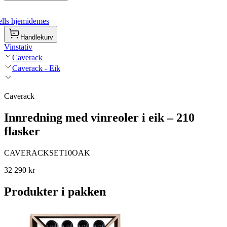
lls hjemidemes
Handlekurv
Vinstativ
Caverack
Caverack - Eik
Caverack
Innredning med vinreoler i eik – 210
flasker
CAVERACKSET10OAK
32 290 kr
Produkter i pakken