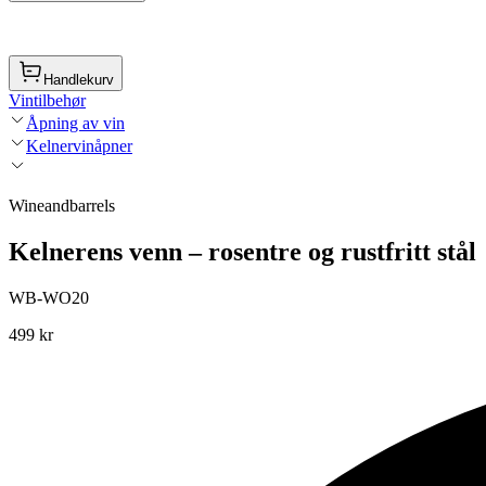
Handlekurv
Vintilbehør
Åpning av vin
Kelnervinåpner
Wineandbarrels
Kelnerens venn – rosentre og rustfritt stål
WB-WO20
499 kr