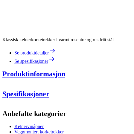
Klassisk kelnerkorketrekker i varmt rosentre og rustfritt stål.
Se produktdetaljer
Se spesifikasjoner
Produktinformasjon
Spesifikasjoner
Informasjon
Anbefalte kategorier
Produktnummer
WB-WO20
Kelnervinåpner
Dimensjoner (BxHxD cm)
Veggmontert korketrekker