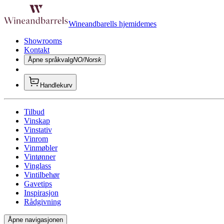
Wineandbarells hjemidemes
Showrooms
Kontakt
Åpne språkvalg
NO/Norsk
Handlekurv
Tilbud
Vinskap
Vinstativ
Vinrom
Vinmøbler
Vintønner
Vinglass
Vintilbehør
Gavetips
Inspirasjon
Rådgivning
Åpne navigasjonen