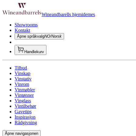
Wineandbarells hjemidemes
Showrooms
Kontakt
Åpne språkvalg
NO/Norsk
Handlekurv
Tilbud
Vinskap
Vinstativ
Vinrom
Vinmøbler
Vintønner
Vinglass
Vintilbehør
Gavetips
Inspirasjon
Rådgivning
Åpne navigasjonen