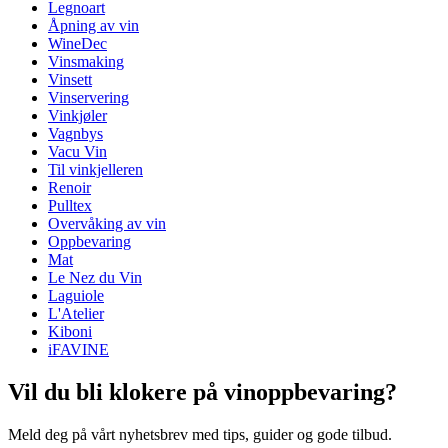
Legnoart
Dimensjoner (BxHxD cm)
Åpning av vin
Vekt (kg)
1
WineDec
Høyde (cm)
10
Vinsmaking
Bredde (cm)
10
Vinsett
Dybde (cm)
10
Vinservering
Vinkjøler
Vagnbys
Vacu Vin
Til vinkjelleren
Renoir
Pulltex
Overvåking av vin
Oppbevaring
Mat
Le Nez du Vin
Laguiole
L'Atelier
Kiboni
iFAVINE
Vil du bli klokere på vinoppbevaring?
Meld deg på vårt nyhetsbrev med tips, guider og gode tilbud.