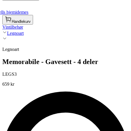
lls hjemidemes
Handlekurv
Vintilbehør
Legnoart
Legnoart
Memorabile - Gavesett - 4 deler
LEGS3
659 kr