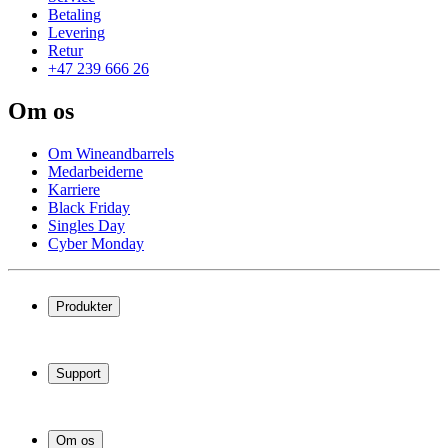
Betaling
Levering
Retur
+47 239 666 26
Om os
Om Wineandbarrels
Medarbeiderne
Karriere
Black Friday
Singles Day
Cyber Monday
Produkter
Vinskap
Vinstativ
Support
Vinmøbler
Vintønner
Vanlige spørsmål
Vintilbehør
Service
Om os