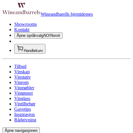
Wineandbarells hjemidemes
Showrooms
Kontakt
Åpne språkvalg
NO/Norsk
Handlekurv
Tilbud
Vinskap
Vinstativ
Vinrom
Vinmøbler
Vintønner
Vinglass
Vintilbehør
Gavetips
Inspirasjon
Rådgivning
Åpne navigasjonen