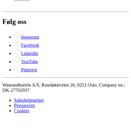
Betaling
Levering
Om Wineandbarrels
Retur
Medarbeiderne
+47 239 666 26
Karriere
Følg oss
Black Friday
Singles Day
Cyber Monday
Instagram
Facebook
LinkedIn
YouTube
Pinterest
Wineandbarrels A/S, Ruseløkkveien 26, 0251 Oslo, Company no.:
DK-27702937
Salgsbetingelser
Personvern
Cookies