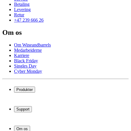
Betaling
Levering
Retur
+47 239 666 26
Om os
Om Wineandbarrels
Medarbeiderne
Karriere
Black Friday
Singles Day
Cyber Monday
Produkter
Vinskap
Vinstativ
Support
Vinmøbler
Vintønner
Vanlige spørsmål
Vintilbehør
Service
Om os