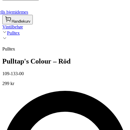
lls hjemidemes
Handlekurv
Vintilbehør
Pulltex
Pulltex
Pulltap's Colour – Röd
109-133-00
299 kr