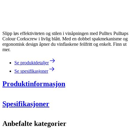
Slipp løs effektiviteten og stilen i vinåpningen med Pulltex Pulltaps
Colour Corkscrew i livlig blått. Med en dobbel spakmekanisme og
ergonomisk design åpner du vinflaskene feilfritt og enkelt. Finn ut
mer.
Se produktdetaljer
Se spesifikasjoner
Produktinformasjon
Spesifikasjoner
Informasjon
Anbefalte kategorier
Produktnummer
109-133-00