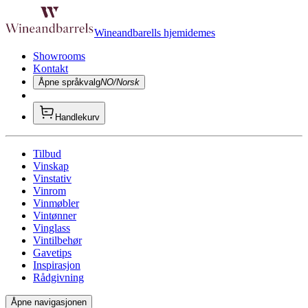
Wineandbarells hjemidemes
Showrooms
Kontakt
Åpne språkvalg
NO/Norsk
Handlekurv
Tilbud
Vinskap
Vinstativ
Vinrom
Vinmøbler
Vintønner
Vinglass
Vintilbehør
Gavetips
Inspirasjon
Rådgivning
Åpne navigasjonen