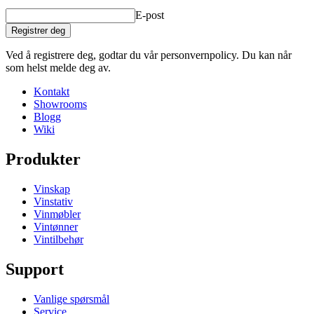
E-post
Registrer deg
Ved å registrere deg, godtar du vår personvernpolicy. Du kan når
som helst melde deg av.
Kontakt
Showrooms
Blogg
Wiki
Produkter
Vinskap
Vinstativ
Vinmøbler
Vintønner
Vintilbehør
Support
Vanlige spørsmål
Service