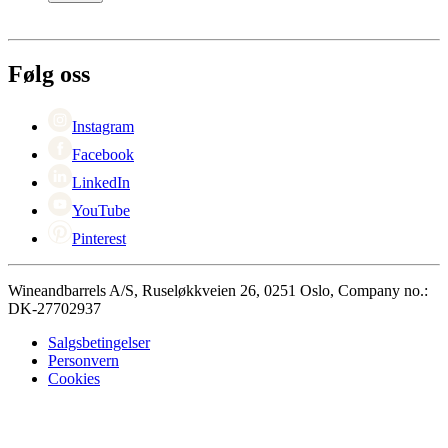
Betaling
Levering
Om Wineandbarrels
Retur
Medarbeiderne
+47 239 666 26
Karriere
Følg oss
Black Friday
Singles Day
Cyber Monday
Instagram
Facebook
LinkedIn
YouTube
Pinterest
Wineandbarrels A/S, Ruseløkkveien 26, 0251 Oslo, Company no.:
DK-27702937
Salgsbetingelser
Personvern
Cookies