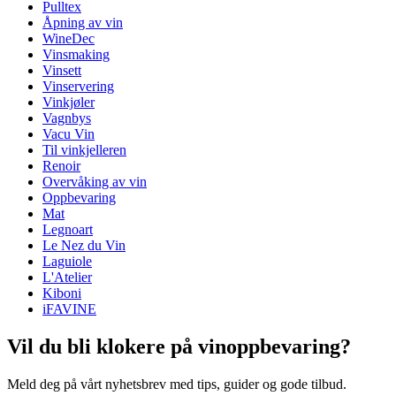
Pulltex
Dimensjoner (BxHxD cm)
Åpning av vin
Vekt (kg)
0.110
WineDec
Høyde (cm)
19
Vinsmaking
Dybde (cm)
5
Vinsett
Vinservering
Vinkjøler
Vagnbys
Vacu Vin
Til vinkjelleren
Renoir
Overvåking av vin
Oppbevaring
Mat
Legnoart
Le Nez du Vin
Laguiole
L'Atelier
Kiboni
iFAVINE
Vil du bli klokere på vinoppbevaring?
Meld deg på vårt nyhetsbrev med tips, guider og gode tilbud.