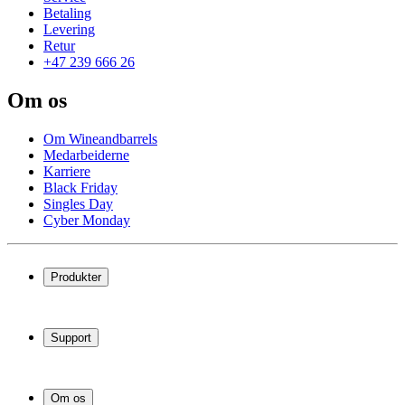
Betaling
Levering
Retur
+47 239 666 26
Om os
Om Wineandbarrels
Medarbeiderne
Karriere
Black Friday
Singles Day
Cyber Monday
Produkter
Vinskap
Vinstativ
Support
Vinmøbler
Vintønner
Vanlige spørsmål
Vintilbehør
Service
Om os