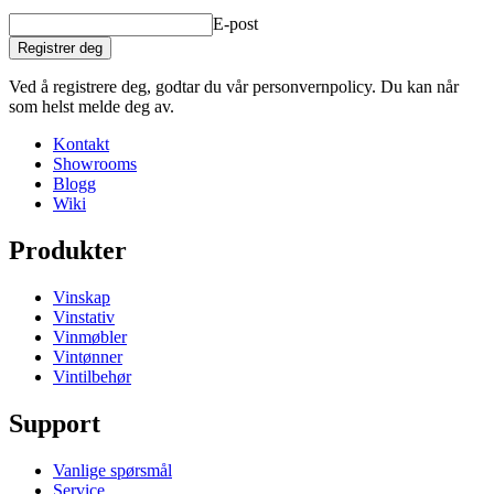
E-post
Registrer deg
Ved å registrere deg, godtar du vår personvernpolicy. Du kan når
som helst melde deg av.
Kontakt
Showrooms
Blogg
Wiki
Produkter
Vinskap
Vinstativ
Vinmøbler
Vintønner
Vintilbehør
Support
Vanlige spørsmål
Service