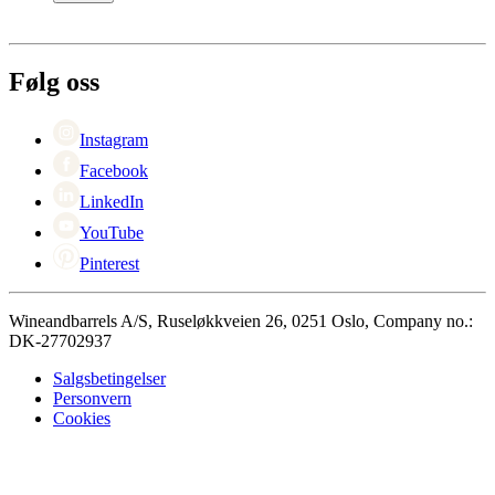
Betaling
Levering
Om Wineandbarrels
Retur
Medarbeiderne
+47 239 666 26
Karriere
Følg oss
Black Friday
Singles Day
Cyber Monday
Instagram
Facebook
LinkedIn
YouTube
Pinterest
Wineandbarrels A/S, Ruseløkkveien 26, 0251 Oslo, Company no.:
DK-27702937
Salgsbetingelser
Personvern
Cookies