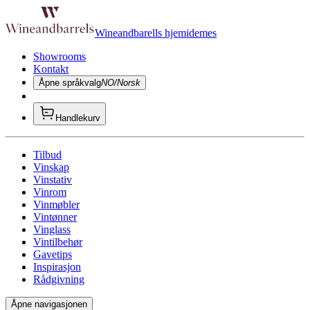
Wineandbarells hjemidemes
Showrooms
Kontakt
Åpne språkvalg
NO/Norsk
Handlekurv
Tilbud
Vinskap
Vinstativ
Vinrom
Vinmøbler
Vintønner
Vinglass
Vintilbehør
Gavetips
Inspirasjon
Rådgivning
Åpne navigasjonen