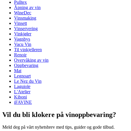
Pulltex
Dimensjoner (BxHxD cm)
Det moderne og funksjonelle designet har en åpning øverst hvor
Åpning av vin
flaskehalsen kan hvile. Dette hindrer søl når tømmer vann fra
Vekt (kg)
1.020
WineDec
spannet.
Høyde (cm)
19
Vinsmaking
Dybde (cm)
5
Vinsett
Vinservering
Vinkjøler
Vagnbys
Vacu Vin
Til vinkjelleren
Renoir
Overvåking av vin
Oppbevaring
Mat
Legnoart
Le Nez du Vin
Laguiole
L'Atelier
Kiboni
iFAVINE
Vil du bli klokere på vinoppbevaring?
Meld deg på vårt nyhetsbrev med tips, guider og gode tilbud.