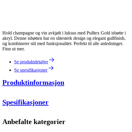
Hold champagne og vin avkjølt i luksus med Pulltex Gold isbøtte i
akryl. Denne isbøtten har en slitesterk design og elegant gullfinish,
og kombinerer stil med funksjonalitet. Perfekt til alle anledninger.
Finn ut mer.
Se produktdetaljer
Se spesifikasjoner
Produktinformasjon
Champagnek
j
øleren fra Pulltex er la
g
et a
v
akryl i mat
t
gul
l-
look.
Den er enkel å håndtere, slitesterk og tåler både støt og
Spesifikasjoner
temperaturendringer.
Den lave vekten på materialet gjør produktet svært brukervennlig.
Informasjon
Bunnen er så liten at den får plass på bord med begrenset plass.
Anbefalte kategorier
Håndtakene på hver side gjør at du enkelt kan bære
Produktnummer
107-629-00
spannet/kjøleren selv om den er fylt med flasker, is og vann.