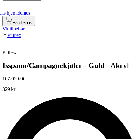
lls hjemidemes
Handlekurv
Vintilbehør
Pulltex
Pulltex
Isspann/Campagnekjøler - Guld - Akryl
107-629-00
329 kr