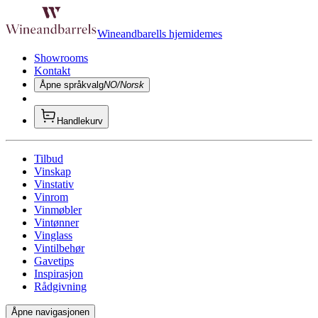
Wineandbarells hjemidemes
Showrooms
Kontakt
Åpne språkvalg
NO/Norsk
Handlekurv
Tilbud
Vinskap
Vinstativ
Vinrom
Vinmøbler
Vintønner
Vinglass
Vintilbehør
Gavetips
Inspirasjon
Rådgivning
Åpne navigasjonen