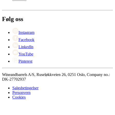
Betaling
Levering
Om Wineandbarrels
Retur
Medarbeiderne
+47 239 666 26
Karriere
Følg oss
Black Friday
Singles Day
Cyber Monday
Instagram
Facebook
LinkedIn
YouTube
Pinterest
Wineandbarrels A/S, Ruseløkkveien 26, 0251 Oslo, Company no.:
DK-27702937
Salgsbetingelser
Personvern
Cookies