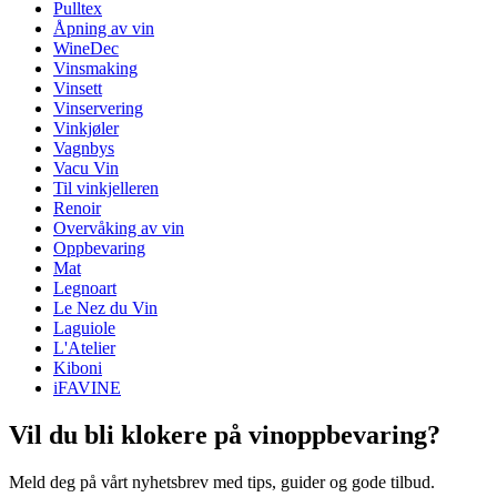
Pulltex
Dimensjoner (BxHxD cm)
Åpning av vin
Vekt (kg)
0.42
WineDec
Høyde (cm)
19
Vinsmaking
Dybde (cm)
5
Vinsett
Vinservering
Vinkjøler
Vagnbys
Vacu Vin
Til vinkjelleren
Renoir
Overvåking av vin
Oppbevaring
Mat
Legnoart
Le Nez du Vin
Laguiole
L'Atelier
Kiboni
iFAVINE
Vil du bli klokere på vinoppbevaring?
Meld deg på vårt nyhetsbrev med tips, guider og gode tilbud.