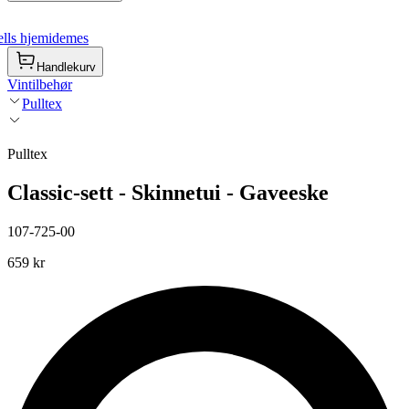
lls hjemidemes
Handlekurv
Vintilbehør
Pulltex
Pulltex
Classic-sett - Skinnetui - Gaveeske
107-725-00
659 kr