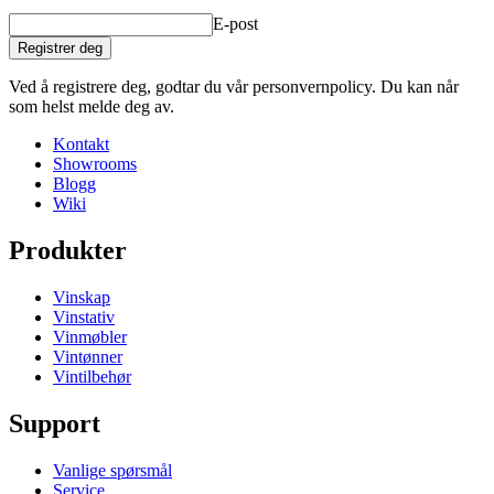
E-post
Registrer deg
Ved å registrere deg, godtar du vår personvernpolicy. Du kan når
som helst melde deg av.
Kontakt
Showrooms
Blogg
Wiki
Produkter
Vinskap
Vinstativ
Vinmøbler
Vintønner
Vintilbehør
Support
Vanlige spørsmål
Service