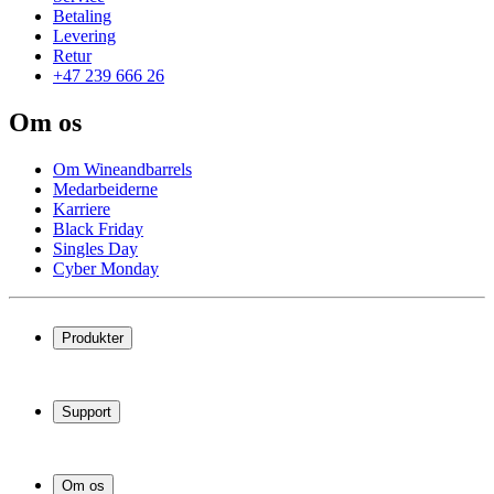
Betaling
Levering
Retur
+47 239 666 26
Om os
Om Wineandbarrels
Medarbeiderne
Karriere
Black Friday
Singles Day
Cyber Monday
Produkter
Vinskap
Vinstativ
Support
Vinmøbler
Vintønner
Vanlige spørsmål
Vintilbehør
Service
Om os