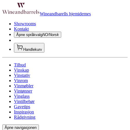
Wineandbarells hjemidemes
Showrooms
Kontakt
Åpne språkvalg
NO/Norsk
Handlekurv
Tilbud
Vinskap
Vinstativ
Vinrom
Vinmøbler
Vintønner
Vinglass
Vintilbehør
Gavetips
Inspirasjon
Rådgivning
Åpne navigasjonen