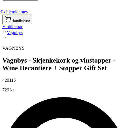
lls hjemidemes
Handlekurv
Vintilbehør
Vagnbys
VAGNBYS
Vagnbys - Skjenkekork og vinstopper -
Wine Decantiere + Stopper Gift Set
420115
729 kr