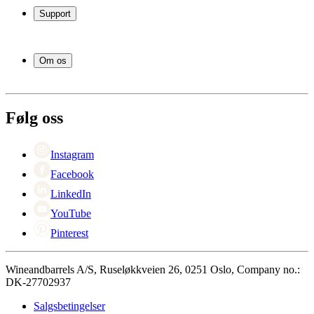
Vinstativ
Support
Vinmøbler
Vintønner
Vanlige spørsmål
Vintilbehør
Service
Om os
Betaling
Levering
Om Wineandbarrels
Retur
Medarbeiderne
+47 239 666 26
Karriere
Følg oss
Black Friday
Singles Day
Cyber Monday
Instagram
Facebook
LinkedIn
YouTube
Pinterest
Wineandbarrels A/S, Ruseløkkveien 26, 0251 Oslo, Company no.:
DK-27702937
Salgsbetingelser