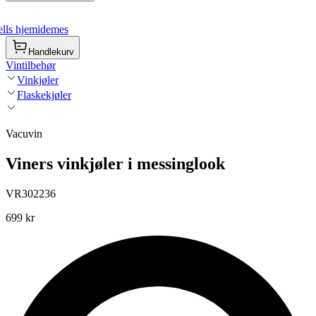
lls hjemidemes
Handlekurv
Vintilbehør
Vinkjøler
Flaskekjøler
Vacuvin
Viners vinkjøler i messinglook
VR302236
699 kr