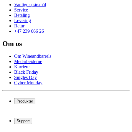
Vanlige spørsmål
Service
Betaling
Levering
Retur
+47 239 666 26
Om os
Om Wineandbarrels
Medarbeiderne
Karriere
Black Friday
Singles Day
Cyber Monday
Produkter
Vinskap
Vinstativ
Support
Vinmøbler
Vintønner