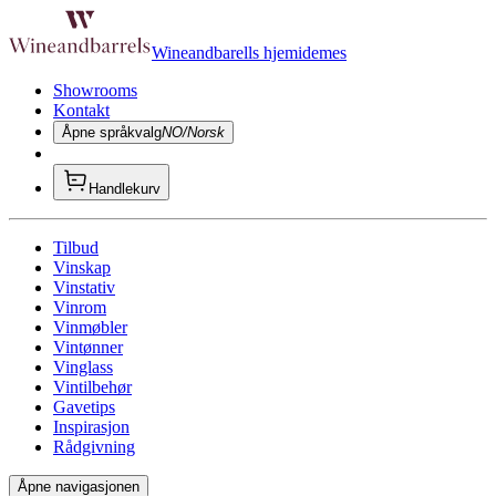
Wineandbarells hjemidemes
Showrooms
Kontakt
Åpne språkvalg
NO/Norsk
Handlekurv
Tilbud
Vinskap
Vinstativ
Vinrom
Vinmøbler
Vintønner
Vinglass
Vintilbehør
Gavetips
Inspirasjon
Rådgivning
Åpne navigasjonen