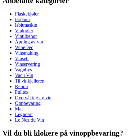
Anbefalte kategorier
Produktnummer
VR302236
Flaskekjøler
Dimensjoner (BxHxD cm)
Isspann
Vekt (kg)
1
Isbitmaskin
Høyde (cm)
18
Vinkjøler
Bredde (cm)
12
Vintilbehør
Dybde (cm)
12
Åpning av vin
WineDec
Vinsmaking
Vinsett
Vinservering
Vagnbys
Vacu Vin
Til vinkjelleren
Renoir
Pulltex
Overvåking av vin
Oppbevaring
Mat
Legnoart
Le Nez du Vin
Vil du bli klokere på vinoppbevaring?