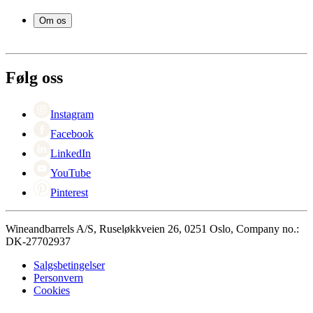
Vanlige spørsmål
Vintilbehør
Service
Om os
Betaling
Levering
Om Wineandbarrels
Retur
Medarbeiderne
+47 239 666 26
Karriere
Følg oss
Black Friday
Singles Day
Cyber Monday
Instagram
Facebook
LinkedIn
YouTube
Pinterest
Wineandbarrels A/S, Ruseløkkveien 26, 0251 Oslo, Company no.:
DK-27702937
Salgsbetingelser
Personvern
Cookies