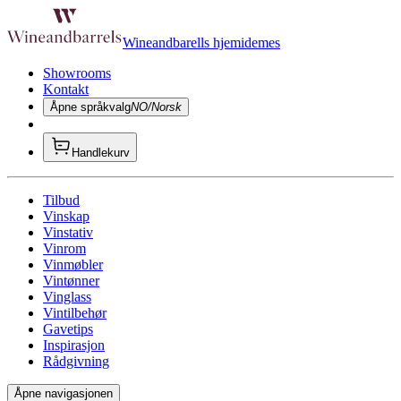
Wineandbarells hjemidemes
Showrooms
Kontakt
Åpne språkvalg
NO/Norsk
Handlekurv
Tilbud
Vinskap
Vinstativ
Vinrom
Vinmøbler
Vintønner
Vinglass
Vintilbehør
Gavetips
Inspirasjon
Rådgivning
Åpne navigasjonen