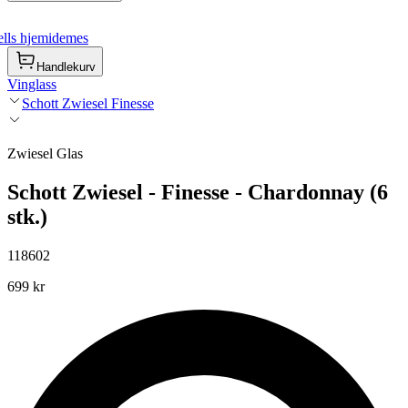
lls hjemidemes
Handlekurv
Vinglass
Schott Zwiesel Finesse
Zwiesel Glas
Schott Zwiesel - Finesse - Chardonnay (6
stk.)
118602
699 kr