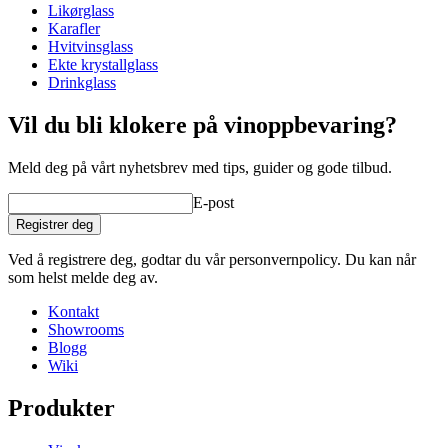
Likørglass
Status When Soldout
active
Karafler
Hvitvinsglass
Ekte krystallglass
Drinkglass
Vil du bli klokere på vinoppbevaring?
Meld deg på vårt nyhetsbrev med tips, guider og gode tilbud.
E-post
Registrer deg
Ved å registrere deg, godtar du vår personvernpolicy. Du kan når
som helst melde deg av.
Kontakt
Showrooms
Blogg
Wiki
Produkter