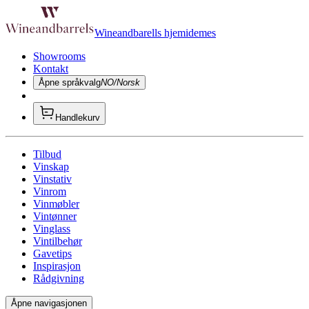
Wineandbarells hjemidemes
Showrooms
Kontakt
Åpne språkvalg
NO/Norsk
Handlekurv
Tilbud
Vinskap
Vinstativ
Vinrom
Vinmøbler
Vintønner
Vinglass
Vintilbehør
Gavetips
Inspirasjon
Rådgivning
Åpne navigasjonen