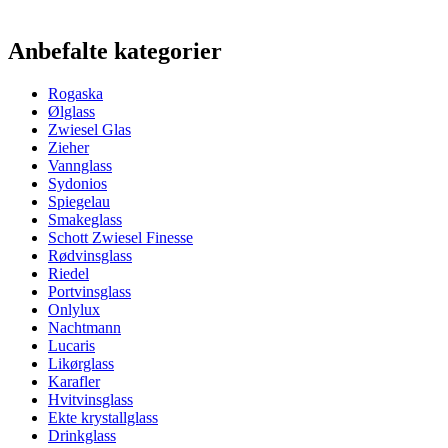
Informasjon
Anbefalte kategorier
Produktnummer
RCL103-100P (108701)
Rogaska
Dimensjoner (BxHxD cm)
Ølglass
Vekt (kg)
0.5
Zwiesel Glas
Høyde (cm)
24
Zieher
Bredde (cm)
40
Vannglass
Dybde (cm)
31
Sydonios
Spiegelau
Glass
Smakeglass
Schott Zwiesel Finesse
Produktserie
Domus Aurea
Rødvinsglass
Glass
Krystallglass, Rødvinsglass
Riedel
Portvinsglass
Onlylux
Nachtmann
Lucaris
Likørglass
Karafler
Hvitvinsglass
Høyde:
Ekte krystallglass
Drinkglass