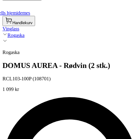
lls hjemidemes
Handlekurv
Vinglass
Rogaska
Rogaska
DOMUS AUREA - Rødvin (2 stk.)
RCL103-100P (108701)
1 099 kr