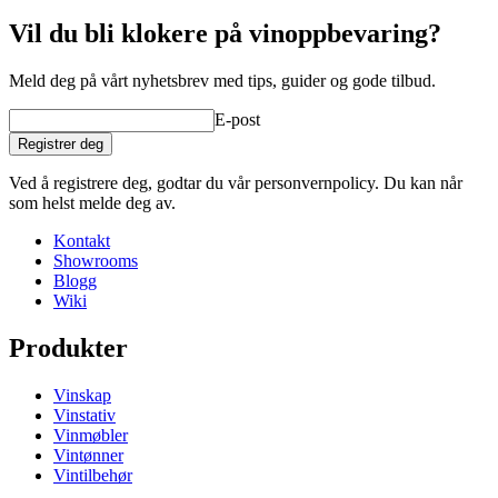
Vil du bli klokere på vinoppbevaring?
En god vin fortjener et ordentligt glass!
Meld deg på vårt nyhetsbrev med tips, guider og gode tilbud.
E-post
Registrer deg
Ved å registrere deg, godtar du vår personvernpolicy. Du kan når
som helst melde deg av.
Kontakt
Showrooms
Blogg
Wiki
Produkter
Vinskap
Vinstativ
Vinmøbler
Vintønner
Vintilbehør