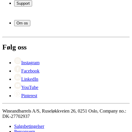
Vinstativ
Support
Vinmøbler
Vintønner
Vanlige spørsmål
Vintilbehør
Service
Om os
Betaling
Levering
Om Wineandbarrels
Retur
Medarbeiderne
+47 239 666 26
Karriere
Følg oss
Black Friday
Singles Day
Cyber Monday
Instagram
Facebook
LinkedIn
YouTube
Pinterest
Wineandbarrels A/S, Ruseløkkveien 26, 0251 Oslo, Company no.:
DK-27702937
Salgsbetingelser
Personvern