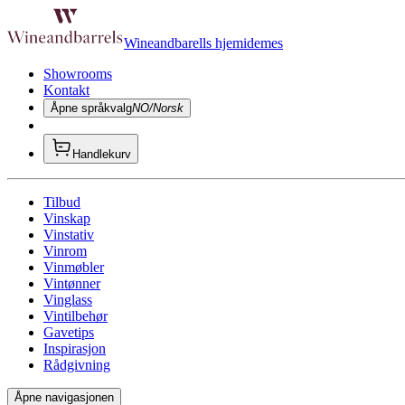
Wineandbarells hjemidemes
Showrooms
Kontakt
Åpne språkvalg
NO/Norsk
Handlekurv
Tilbud
Vinskap
Vinstativ
Vinrom
Vinmøbler
Vintønner
Vinglass
Vintilbehør
Gavetips
Inspirasjon
Rådgivning
Åpne navigasjonen