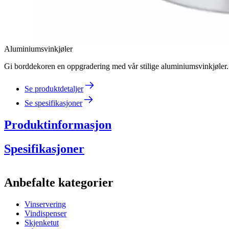
Aluminiumsvinkjøler
Gi borddekoren en oppgradering med vår stilige aluminiumsvinkjøler. 
Se produktdetaljer
Se spesifikasjoner
Produktinformasjon
Spesifikasjoner
Informasjon
Anbefalte kategorier
Produktnummer
A074-1B
Vinservering
Dimensjoner (BxHxD cm)
Vindispenser
Vekt (kg)
1
Skjenketut