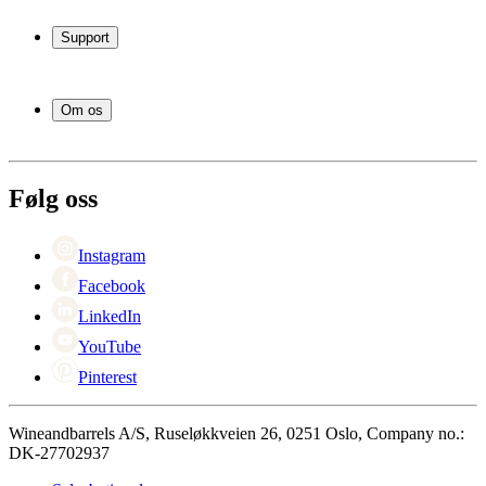
Vinskap
Vinstativ
Support
Vinmøbler
Vintønner
Vanlige spørsmål
Vintilbehør
Service
Om os
Betaling
Levering
Om Wineandbarrels
Retur
Medarbeiderne
+47 239 666 26
Karriere
Følg oss
Black Friday
Singles Day
Cyber Monday
Instagram
Facebook
LinkedIn
YouTube
Pinterest
Wineandbarrels A/S, Ruseløkkveien 26, 0251 Oslo, Company no.:
DK-27702937