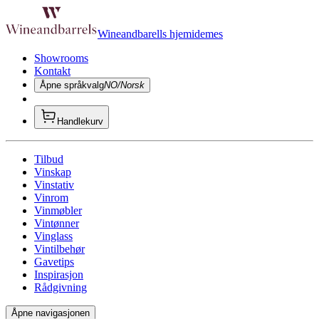
Wineandbarells hjemidemes
Showrooms
Kontakt
Åpne språkvalg
NO/Norsk
Handlekurv
Tilbud
Vinskap
Vinstativ
Vinrom
Vinmøbler
Vintønner
Vinglass
Vintilbehør
Gavetips
Inspirasjon
Rådgivning
Åpne navigasjonen