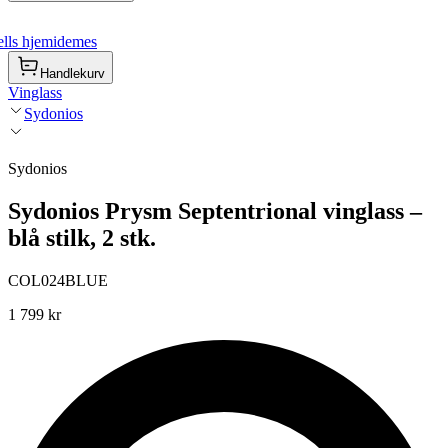
lls hjemidemes
Handlekurv
Vinglass
Sydonios
Sydonios
Sydonios Prysm Septentrional vinglass –
blå stilk, 2 stk.
COL024BLUE
1 799 kr