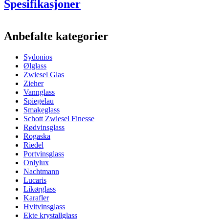
Spesifikasjoner
Informasjon
Anbefalte kategorier
Produktnummer
COL024BLUE
Sydonios
Generell
Ølglass
Produsent
Sydonios
Zwiesel Glas
Zieher
Dimensjoner (BxHxD cm)
Vannglass
Spiegelau
Vekt (kg)
1
Smakeglass
Høyde (cm)
24
Schott Zwiesel Finesse
Bredde (cm)
13,2
Rødvinsglass
Dybde (cm)
12.8
Rogaska
Riedel
Glass
Portvinsglass
Onlylux
Glass
Rødvinsglass, Rosévinsglass
Nachtmann
Kapasitet (cl)
100
Lucaris
Diameter (cm)
13,2
Likørglass
Karafler
Annet
Hvitvinsglass
Ekte krystallglass
Gravering
Nei