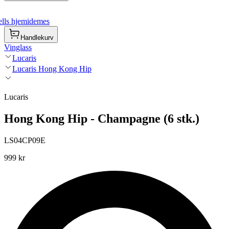
lls hjemidemes
Handlekurv
Vinglass
Lucaris
Lucaris Hong Kong Hip
Lucaris
Hong Kong Hip - Champagne (6 stk.)
LS04CP09E
999 kr