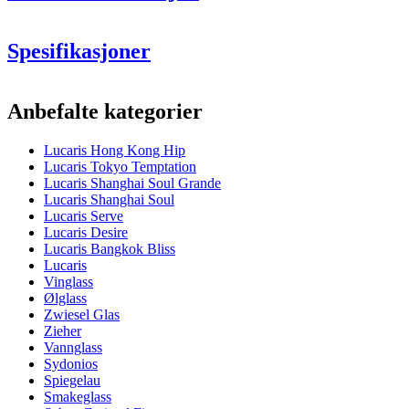
Høyde:
Spesifikasjoner
Volum:
Informasjon
Anbefalte kategorier
Produktnummer
LS04CP09E
Lucaris Hong Kong Hip
Dimensjoner (BxHxD cm)
Lucaris Tokyo Temptation
Vekt (kg)
0.333
Lucaris Shanghai Soul Grande
Høyde (cm)
27
Lucaris Shanghai Soul
Bredde (cm)
40
Lucaris Serve
Dybde (cm)
31
Lucaris Desire
Lucaris Bangkok Bliss
Glass
Lucaris
Vinglass
Produktserie
Hong Kong Hip
Ølglass
Glass
Champagneglass, Krystallglass
Zwiesel Glas
Diameter (cm)
13
Zieher
Se
Kapasitet (cl)
27
Vannglass
eventuelt denne demonstrasjonsvideoen (ca. halvveis)
Sydonios
Annet
Spiegelau
Smakeglass
Gravering
Nei