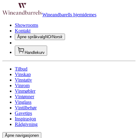
Wineandbarells hjemidemes
Showrooms
Kontakt
Åpne språkvalg
NO/Norsk
Handlekurv
Tilbud
Vinskap
Vinstativ
Vinrom
Vinmøbler
Vintønner
Vinglass
Vintilbehør
Gavetips
Inspirasjon
Rådgivning
Åpne navigasjonen