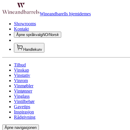
Wineandbarells hjemidemes
Showrooms
Kontakt
Åpne språkvalg
NO/Norsk
Handlekurv
Tilbud
Vinskap
Vinstativ
Vinrom
Vinmøbler
Vintønner
Vinglass
Vintilbehør
Gavetips
Inspirasjon
Rådgivning
Åpne navigasjonen