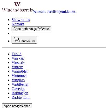
Wineandbarells hjemidemes
Showrooms
Kontakt
Åpne språkvalg
NO/Norsk
Handlekurv
Tilbud
Vinskap
Vinstativ
Vinrom
Vinmøbler
Vintønner
Vinglass
Vintilbehør
Gavetips
Inspirasjon
Rådgivning
Åpne navigasjonen