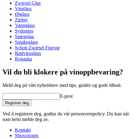
Produktserie
Alloro (The First)
Zwiesel Glas
To munnblåste Cabernet Sauvignon-glass fra en av verdens
Glass
Krystallglass, Rødvinsglass
Vinglass
ledende glassprodusenter.
Glastype
Cabernetglass
Ølglass
Laget av Schott Zwiesels eget Tritan®️ blyfrie titanium-
Diameter (cm)
10
Zieher
krystallglass og har en overlegen holdbarhet og styrke.
Kapasitet (cl)
80
Vannglass
Kan vaskes i oppvaskmaskin.
Sydonios
wine glasses
Spiegelau
Smakeglass
Status When Soldout
active
Schott Zwiesel Finesse
Rødvinsglass
Rogaska
Vil du bli klokere på vinoppbevaring?
Meld deg på vårt nyhetsbrev med tips, guider og gode tilbud.
E-post
Registrer deg
Ved å registrere deg, godtar du vår personvernpolicy. Du kan når
som helst melde deg av.
Kontakt
Showrooms