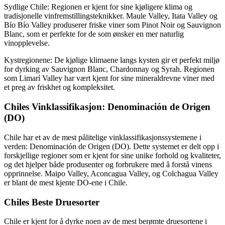
Sydlige Chile: Regionen er kjent for sine kjøligere klima og
tradisjonelle vinfremstillingsteknikker. Maule Valley, Itata Valley og
Bío Bío Valley produserer friske viner som Pinot Noir og Sauvignon
Blanc, som er perfekte for de som ønsker en mer naturlig
vinopplevelse.
Kystregionene: De kjølige klimaene langs kysten gir et perfekt miljø
for dyrking av Sauvignon Blanc, Chardonnay og Syrah. Regionen
som Limarí Valley har vært kjent for sine mineraldrevne viner med
et preg av friskhet og kompleksitet.
Chiles Vinklassifikasjon: Denominación de Origen
(DO)
Chile har et av de mest pålitelige vinklassifikasjonssystemene i
verden: Denominación de Origen (DO). Dette systemet er delt opp i
forskjellige regioner som er kjent for sine unike forhold og kvaliteter,
og det hjelper både produsenter og forbrukere med å forstå vinens
opprinnelse. Maipo Valley, Aconcagua Valley, og Colchagua Valley
er blant de mest kjente DO-ene i Chile.
Chiles Beste Druesorter
Chile er kjent for å dyrke noen av de mest berømte druesortene i