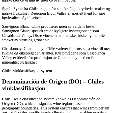
mørke bær og et hint av urter og grønn pepper.
Syrah: Syrah fra Chile er kjent for sine kraftige, krydrede smaker og
mørke fruktighet. Regionen Elqui Valley er spesielt kjent for sine
høykvalitets Syrah-viner.
Sauvignon Blanc: Chile produserer noen av verdens beste
Sauvignon Blanc, spesielt fra de kjøligere kystregionene som
Casablanca Valley. Disse vinene er aromatiske, friske og har ofte
smaker av sitrus og grønt eple.
Chardonnay: Chardonnay i Chile varierer fra lette, sprø viner til mer
fyldige og eikepregede varianter. Kystområdene som Casablanca
Valley er ideelle for produksjon av Chardonnay med en fin
mineralitet og friskhet.
Chiles vinklassifikasjonssystem
Denominación de Origen (DO) – Chiles
vinklassifikasjon
Chile uses a classification system known as Denominación de
Origen (DO), which designates wine regions based on their
geographic boundaries. This system ensures that wines from certain
areas reflect the specific terroir, climate, and winemaking practices