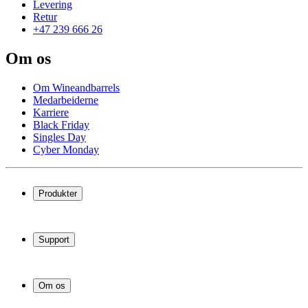
Levering
Retur
+47 239 666 26
Om os
Om Wineandbarrels
Medarbeiderne
Karriere
Black Friday
Singles Day
Cyber Monday
Produkter
Vinskap
Vinstativ
Support
Vinmøbler
Vintønner
Vanlige spørsmål
Vintilbehør
Service
Om os
Betaling
Levering