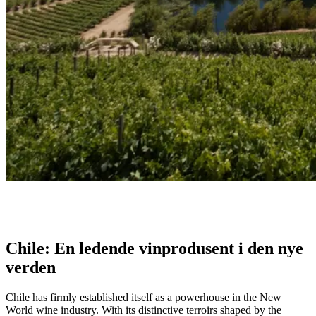
Chilenske Vinregioner
Utforsk de unike terroirene og premiumvinenene fra Chile, hvor
Andesfjellene og Stillehavet former vinens karakter.
-Pablo Neruda, Oda al Vino
Chile: En ledende vinprodusent i den nye
verden
Chile has firmly established itself as a powerhouse in the New
World wine industry. With its distinctive terroirs shaped by the