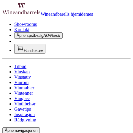
Wineandbarells hjemidemes
Showrooms
Kontakt
Åpne språkvalg
NO/Norsk
Handlekurv
Tilbud
Vinskap
Vinstativ
Vinrom
Vinmøbler
Vintønner
Vinglass
Vintilbehør
Gavetips
Inspirasjon
Rådgivning
Åpne navigasjonen