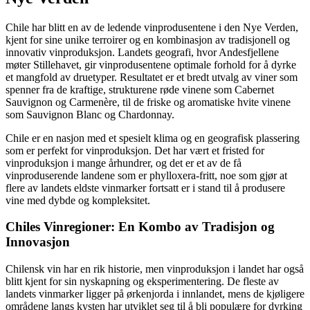
Chile har blitt en av de ledende vinprodusentene i den Nye Verden,
kjent for sine unike terroirer og en kombinasjon av tradisjonell og
innovativ vinproduksjon. Landets geografi, hvor Andesfjellene
møter Stillehavet, gir vinprodusentene optimale forhold for å dyrke
et mangfold av druetyper. Resultatet er et bredt utvalg av viner som
spenner fra de kraftige, strukturene røde vinene som Cabernet
Sauvignon og Carmenère, til de friske og aromatiske hvite vinene
som Sauvignon Blanc og Chardonnay.
Chile er en nasjon med et spesielt klima og en geografisk plassering
som er perfekt for vinproduksjon. Det har vært et fristed for
vinproduksjon i mange århundrer, og det er et av de få
vinproduserende landene som er phylloxera-fritt, noe som gjør at
flere av landets eldste vinmarker fortsatt er i stand til å produsere
vine med dybde og kompleksitet.
Chiles Vinregioner: En Kombo av Tradisjon og
Innovasjon
Chilensk vin har en rik historie, men vinproduksjon i landet har også
blitt kjent for sin nyskapning og eksperimentering. De fleste av
landets vinmarker ligger på ørkenjorda i innlandet, mens de kjøligere
områdene langs kysten har utviklet seg til å bli populære for dyrking