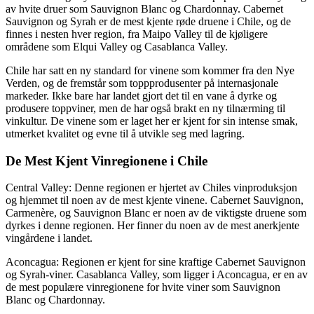
av hvite druer som Sauvignon Blanc og Chardonnay. Cabernet
Sauvignon og Syrah er de mest kjente røde druene i Chile, og de
finnes i nesten hver region, fra Maipo Valley til de kjøligere
områdene som Elqui Valley og Casablanca Valley.
Chile har satt en ny standard for vinene som kommer fra den Nye
Verden, og de fremstår som toppprodusenter på internasjonale
markeder. Ikke bare har landet gjort det til en vane å dyrke og
produsere toppviner, men de har også brakt en ny tilnærming til
vinkultur. De vinene som er laget her er kjent for sin intense smak,
utmerket kvalitet og evne til å utvikle seg med lagring.
De Mest Kjent Vinregionene i Chile
Central Valley: Denne regionen er hjertet av Chiles vinproduksjon
og hjemmet til noen av de mest kjente vinene. Cabernet Sauvignon,
Carmenère, og Sauvignon Blanc er noen av de viktigste druene som
dyrkes i denne regionen. Her finner du noen av de mest anerkjente
vingårdene i landet.
Aconcagua: Regionen er kjent for sine kraftige Cabernet Sauvignon
og Syrah-viner. Casablanca Valley, som ligger i Aconcagua, er en av
de mest populære vinregionene for hvite viner som Sauvignon
Blanc og Chardonnay.