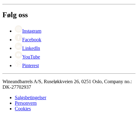
Om Wineandbarrels
Retur
Medarbeiderne
+47 239 666 26
Karriere
Følg oss
Black Friday
Singles Day
Cyber Monday
Instagram
Facebook
LinkedIn
YouTube
Pinterest
Wineandbarrels A/S, Ruseløkkveien 26, 0251 Oslo, Company no.:
DK-27702937
Salgsbetingelser
Personvern
Cookies