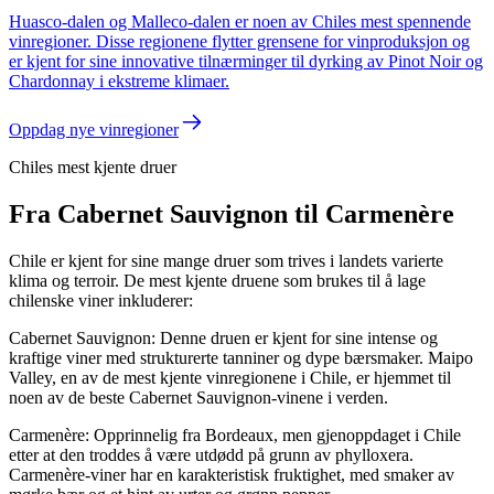
Huasco-dalen og Malleco-dalen er noen av Chiles mest spennende
vinregioner. Disse regionene flytter grensene for vinproduksjon og
er kjent for sine innovative tilnærminger til dyrking av Pinot Noir og
Chardonnay i ekstreme klimaer.
Oppdag nye vinregioner
Chiles mest kjente druer
Fra Cabernet Sauvignon til Carmenère
Chile er kjent for sine mange druer som trives i landets varierte
klima og terroir. De mest kjente druene som brukes til å lage
chilenske viner inkluderer:
Cabernet Sauvignon: Denne druen er kjent for sine intense og
kraftige viner med strukturerte tanniner og dype bærsmaker. Maipo
Valley, en av de mest kjente vinregionene i Chile, er hjemmet til
noen av de beste Cabernet Sauvignon-vinene i verden.
Carmenère: Opprinnelig fra Bordeaux, men gjenoppdaget i Chile
etter at den troddes å være utdødd på grunn av phylloxera.
Carmenère-viner har en karakteristisk fruktighet, med smaker av