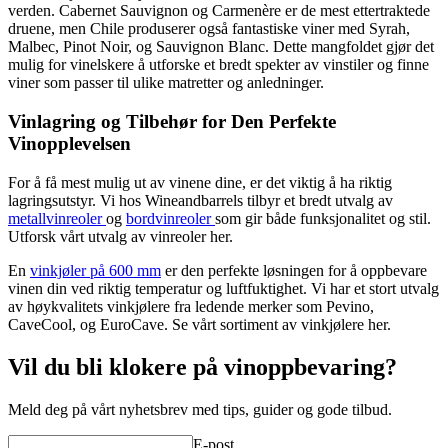
verden. Cabernet Sauvignon og Carmenère er de mest ettertraktede
druene, men Chile produserer også fantastiske viner med Syrah,
Malbec, Pinot Noir, og Sauvignon Blanc. Dette mangfoldet gjør det
mulig for vinelskere å utforske et bredt spekter av vinstiler og finne
viner som passer til ulike matretter og anledninger.
Vinlagring og Tilbehør for Den Perfekte
Vinopplevelsen
For å få mest mulig ut av vinene dine, er det viktig å ha riktig
lagringsutstyr. Vi hos Wineandbarrels tilbyr et bredt utvalg av
metallvinreoler
og
bordvinreoler
som gir både funksjonalitet og stil.
Utforsk vårt utvalg av vinreoler her.
En
vinkjøler på 600 mm
er den perfekte løsningen for å oppbevare
vinen din ved riktig temperatur og luftfuktighet. Vi har et stort utvalg
av høykvalitets vinkjølere fra ledende merker som Pevino,
CaveCool, og EuroCave. Se vårt sortiment av vinkjølere her.
Vil du bli klokere på vinoppbevaring?
Meld deg på vårt nyhetsbrev med tips, guider og gode tilbud.
E-post