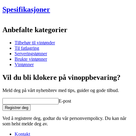
Spesifikasjoner
Informasjon
Anbefalte kategorier
Produktnummer
WOB-TS3
Tilbehør til vintønder
Dimensjoner (BxHxD cm)
Til fatlagring
Vekt (kg)
6
Serveringstønner
Brukte vintønner
Vintønner
Vil du bli klokere på vinoppbevaring?
Meld deg på vårt nyhetsbrev med tips, guider og gode tilbud.
E-post
Registrer deg
Ved å registrere deg, godtar du vår personvernpolicy. Du kan når
som helst melde deg av.
Kontakt