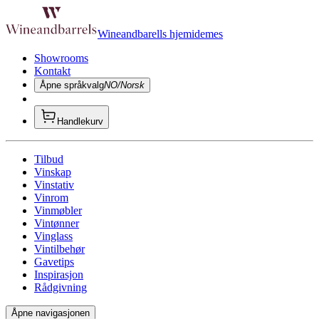
Wineandbarells hjemidemes
Showrooms
Kontakt
Åpne språkvalg
NO/Norsk
Handlekurv
Tilbud
Vinskap
Vinstativ
Vinrom
Vinmøbler
Vintønner
Vinglass
Vintilbehør
Gavetips
Inspirasjon
Rådgivning
Åpne navigasjonen