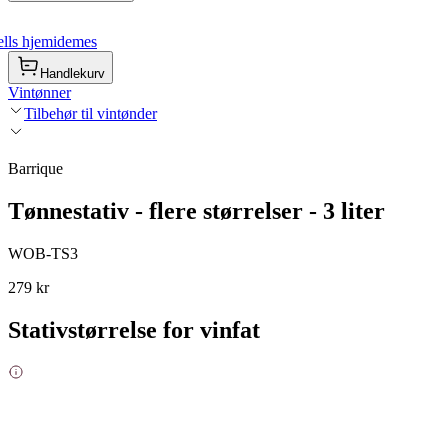
lls hjemidemes
Handlekurv
Vintønner
Tilbehør til vintønder
Barrique
Tønnestativ - flere størrelser - 3 liter
WOB-TS3
279 kr
Stativstørrelse for vinfat