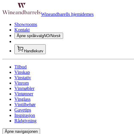
Wineandbarells hjemidemes
Showrooms
Kontakt
Åpne språkvalg
NO/Norsk
Handlekurv
Tilbud
Vinskap
Vinstativ
Vinrom
Vinmøbler
Vintønner
Vinglass
Vintilbehør
Gavetips
Inspirasjon
Rådgivning
Åpne navigasjonen