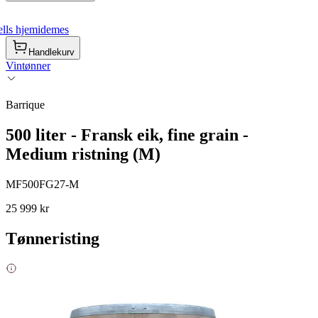
lls hjemidemes
Handlekurv
Vintønner
Barrique
500 liter - Fransk eik, fine grain -
Medium ristning (M)
MF500FG27-M
25 999 kr
Tønneristing