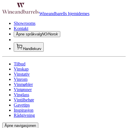
Wineandbarells hjemidemes
Showrooms
Kontakt
Åpne språkvalg
NO/Norsk
Handlekurv
Tilbud
Vinskap
Vinstativ
Vinrom
Vinmøbler
Vintønner
Vinglass
Vintilbehør
Gavetips
Inspirasjon
Rådgivning
Åpne navigasjonen