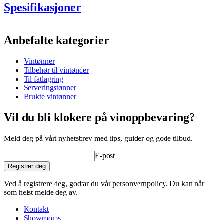
Stavlengde:
Spesifikasjoner
Diameter, navle:
Diameter, hode:
Informasjon
Stavtykkelse:
Anbefalte kategorier
Tønnebånd:
Produktnummer
MF500FG27-M
Tønneåpning:
Vekt:
Vintønner
Dimensjoner (BxHxD cm)
Tilbehør til vintønder
Vekt (kg)
95
Til fatlagring
Serveringstønner
Brukte vintønner
Les mer om klargjøring, rengjøring og oppbevaring av vintønner
Vil du bli klokere på vinoppbevaring?
Meld deg på vårt nyhetsbrev med tips, guider og gode tilbud.
E-post
Registrer deg
Ved å registrere deg, godtar du vår personvernpolicy. Du kan når
som helst melde deg av.
Kontakt
Showrooms