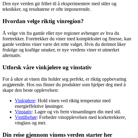
Den nye verden gir frihet til å eksperimentere med stiler og
teknikker, og resultatene er ofte imponerende.
Hvordan velge riktig vinregion?
Å velge vin fra gamle eller nye regioner avhenger av hva du
foretrekker. Foretrekker du viner med kompleksitet og finesse, kan
gamle verdens viner være det rette valget. Hvis du derimot liker
fruktige og kraftige smaker, er nye verdens viner et utmerket
alternativ.
Utforsk våre vinkjølere og vinstativ
For å sikre at vinen din holder seg perfekt, er riktig oppbevaring
avgjørende. Hos oss finner du produkter som hjelper deg med å
skape den beste opplevelsen:
Vinkjølere
: Hold vinen ved riktig temperatur med
energieffektive løsninger.
Vinstativ
: Lagre og vis frem vinsamlingen din med stil.
Vintilbehør
: Forbedre vinopplevelsen med korketrekkere,
vinglass og mer.
Din reise gjennom vinens verden starter her