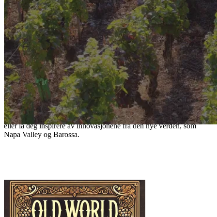
Vinregioner: Fra tradisjon til innovasjon
Bli med på en reise gjennom verdens mest ikoniske vinregioner.
Utforsk klassikere fra den gamle verden som Bordeaux og Toscana,
eller la deg inspirere av innovasjonene fra den nye verden, som
Napa Valley og Barossa.
Galileo Galilei