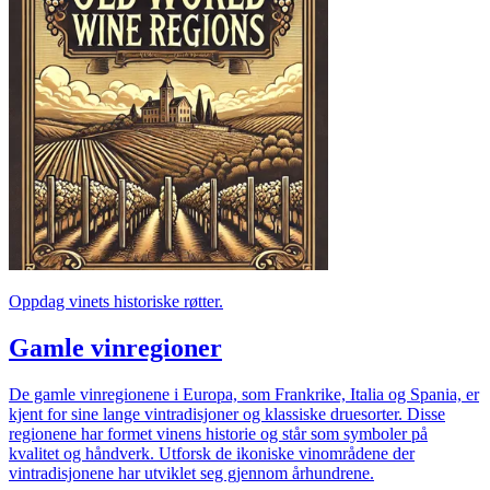
Oppdag vinets historiske røtter.
Gamle vinregioner
De gamle vinregionene i Europa, som Frankrike, Italia og Spania, er
kjent for sine lange vintradisjoner og klassiske druesorter. Disse
regionene har formet vinens historie og står som symboler på
kvalitet og håndverk. Utforsk de ikoniske vinområdene der
vintradisjonene har utviklet seg gjennom århundrene.