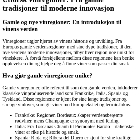
tradisjoner til moderne innovasjon
Gamle og nye vinregioner: En introduksjon til
vinens verden
Vinregioner utgjør hjertet av vinens historie og utvikling. Fra
Europas gamle verdensregioner, med sine dype tradisjoner, til den
nye verdens moderne innovasjoner, tilbyr hver region noe unikt for
vinelskere. Å forstå forskjellene mellom disse regionene kan berike
opplevelsen din og hjelpe deg å finne viner som passer din smak.
Hva gjør gamle vinregioner unike?
Gamle vinregioner, ofte referert til som den gamle verden, inkluderer
klassiske vinproduserende land som Frankrike, Italia, Spania og
Tyskland. Disse regionene er kjent for sine lange tradisjoner og
strenge vinlover, som gir viner med kompleksitet og terroir-fokus.
Frankrike: Regionen Bordeaux skaper verdensberømte
rødviner, mens Champagne er synonymt med feiring.
Italia: Fra Toscanas Chianti til Piemontes Barolo – italienske
viner er rike på historie og smak.
Spania: Rioja og Ribera del Duero er kjent for sine kraftige