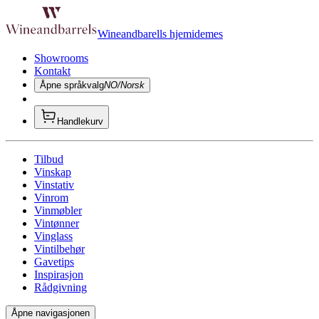
Wineandbarells hjemidemes
Showrooms
Kontakt
Åpne språkvalg
NO/Norsk
Handlekurv
Tilbud
Vinskap
Vinstativ
Vinrom
Vinmøbler
Vintønner
Vinglass
Vintilbehør
Gavetips
Inspirasjon
Rådgivning
Åpne navigasjonen